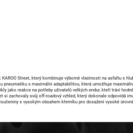
k KAROO Street, který kombinuje výborné vlastnosti na asfaltu s 
 pneumatiku s maximální adaptabilitou, která umožňuje maximální v
ly jako reakce na potřeby uživatelů velkých endur, kteří tráví hodně
 si zachovaly svůj off-roadový vzhled, který dokonale odpovídá ima
loučeniny s vysokým obsahem křemíku pro dosažení vysoké úrovně přil