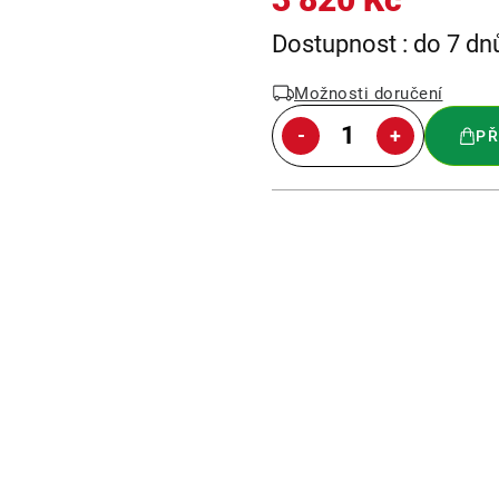
Měrná
Dostupnost : do 7 dn
cena:
Možnosti doručení
PŘ