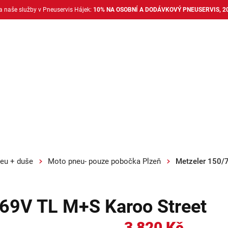
na naše služby v Pneuservis Hájek:
10% NA OSOBNÍ A DODÁVKOVÝ PNEUSERVIS, 2
Dodávkové pneu
Nákladní pneu
Alu disky + 
eu + duše
Moto pneu- pouze pobočka Plzeň
Metzeler 150/
69V TL M+S Karoo Street
3 820 Kč