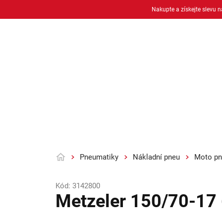
Přejít
Nakupte a získejte slevu 
na
obsah
Osobní pneu
Moto pneu + duše
Pneumatiky
Nákladní pneu
Moto pn
Domů
Kód:
3142800
Metzeler 150/70-17 