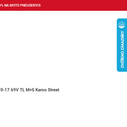
0% NA MOTO PNEUSERVIS
Nákupní
košík
příslušenství
Pneuservis
Bazar
Auto dopl
70-17 69V TL M+S Karoo Street