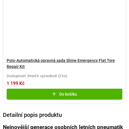
Polo-Automatická opravná sada Slime Emergency Flat Tyre
Repair Kit
Dostupnost: ihned k vyzvednutí
(
3 ks
)
1 199 Kč
Do košíku
Detailní popis produktu
Nejnovější generace osobních letních pneumatik