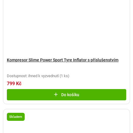
Kompresor Slime Power Sport Tyre Inflator s příslušenstvím
Dostupnost: ihned k vyzvednutí
(
1 ks
)
799 Kč
Do košíku
Skladem