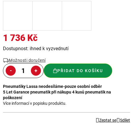
1 736 Kč
Měrná
Dostupnost: ihned k vyzvednutí
cena:
Možnosti doručení
PŘIDAT DO KOŠÍKU
Pneumatiky Lassa neodesíláme-pouze osobní odběr
5 Let Garance pneumatik při nákupu 4 kusů pneumatik na
poškození
Více informací v popisku produktu.
Zeptat se
Sdílet