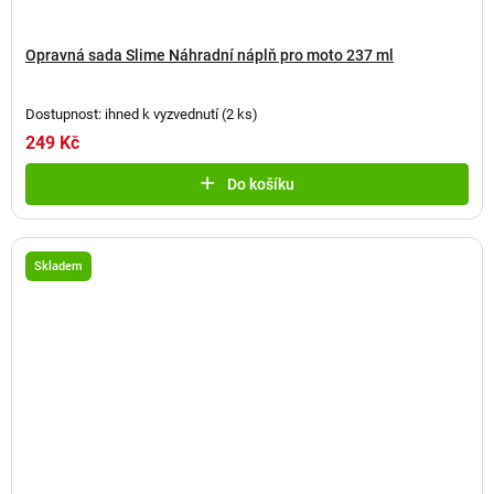
Opravná sada Slime Náhradní náplň pro moto 237 ml
Dostupnost: ihned k vyzvednutí
(
2 ks
)
249 Kč
Do košíku
Skladem