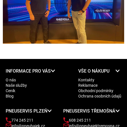
Z
INFORMACE PRO VÁS
VŠE O NÁKUPU
á
O nás
Kontakty
p
Naše služby
Reklamace
a
Ceník
Obchodní podmínky
t
Blog
Ochrana osobních údajů
í
PNEUSERVIS PLZEŇ
PNEUSERVIS TŘEMOŠNÁ
774 245 211
608 245 211
info@pneuhajek.cz
info@pneuhajektremosna.cz