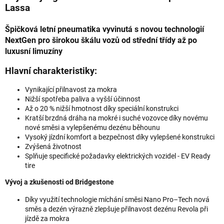
Lassa
Špičková letní pneumatika vyvinutá s novou technologií
NextGen pro širokou škálu vozů od střední třídy až po
luxusní limuzíny
Hlavní charakteristiky:
Vynikající přilnavost za mokra
Nižší spotřeba paliva a vyšší účinnost
Až o 20 % nižší hmotnost díky speciální konstrukci
Kratší brzdná dráha na mokré i suché vozovce díky novému
nové směsi a vylepšenému dezénu běhounu
Vysoký jízdní komfort a bezpečnost díky vylepšené konstrukci
Zvýšená životnost
Splňuje specifické požadavky elektrických vozidel - EV Ready
tire
Vývoj a zkušenosti od Bridgestone
Díky využití technologie míchání směsi Nano Pro–Tech nová
směs a dezén výrazně zlepšuje přilnavost dezénu Revola při
jízdě za mokra