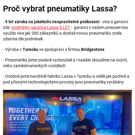
Proč vybrat pneumatiky Lassa?
-
5 let záruka na jakékoliv neopravitelné poškození
- více o garanci
zde:
podmínky garance Lassa 5 LET
- garanci v našem pneuservisu
využilo více jak 300 zákazníků a dostali novou pneumatiku zcela
zdarma dle podmínek
- Výroba v
Turecku
ve spolupráci s firmou
Bridgestone
- Pneumatiky jsme osobně vyzkoušeli a i nadále zkoušíme na svých,
nebo zaměstnaneckých vozidlech
- Osobně jsme navštívili fabriku Lassa v Turecku a viděli jak poctivě a
pod přísnými technologickými procesy jsou pneumatiky vyráběny