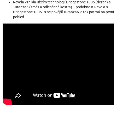
Revola vznikla užitím technologií Bridgestone T005 (dezén) a
Turanza6 (směs a odlehčená kostra) .. podobnost Revola s
Bridgestone T005 i s nejnovější Turanza6 je tak patrná na první
pohled