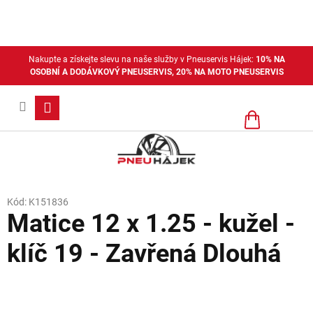
Přejít
na
obsah
Nakupte a získejte slevu na naše služby v Pneuservis Hájek:
10% NA
OSOBNÍ A DODÁVKOVÝ PNEUSERVIS, 20% NA MOTO PNEUSERVIS
Nákupní
košík
Kód:
K151836
Matice 12 x 1.25 - kužel -
klíč 19 - Zavřená Dlouhá