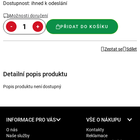
Měrná
Dostupnost: ihned k odeslání
cena:
Možnosti doručení
PŘIDAT DO KOŠÍKU
Zeptat se
Sdílet
Detailní popis produktu
Popis produktu není dostupný
Z
INFORMACE PRO VÁS
VŠE O NÁKUPU
á
O nás
Kontakty
p
Naše služby
Reklamace
a