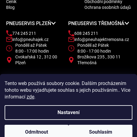
Ceník
Obchodní podmínky
t
Blog
Ochrana osobních údajů
í
PNEUSERVIS PLZEŇ
PNEUSERVIS TŘEMOŠNÁ
774 245 211
608 245 211
info@pneuhajek.cz
info@pneuhajektremosna.cz
Pondělí až Pátek
Pondělí až Pátek
8:00 - 17:00 hodin
8:00 - 17:00 hodin
Cvokařská 12 , 312 00
Brožíkova 235 , 330 11
Plzeň
Třemošná
Tento web používá soubory cookie. Dalším procházením
tohoto webu vyjadřujete souhlas s jejich používáním.. Více
informací
zde
.
Nastavení
Odmítnout
Souhlasím
Vytvořil Shoptet