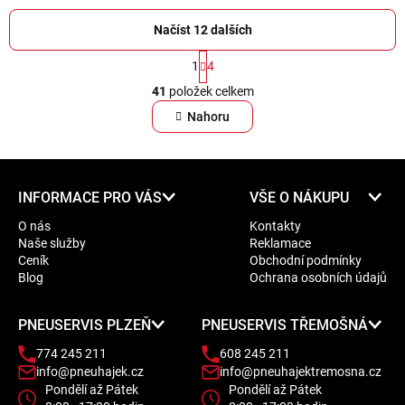
Načíst 12 dalších
S
1
4
t
O
r
41
položek celkem
v
á
l
Nahoru
n
á
k
d
o
a
v
Z
á
c
INFORMACE PRO VÁS
VŠE O NÁKUPU
á
n
í
O nás
Kontakty
í
p
p
Naše služby
Reklamace
a
r
Ceník
Obchodní podmínky
t
v
Blog
Ochrana osobních údajů
í
k
y
PNEUSERVIS PLZEŇ
PNEUSERVIS TŘEMOŠNÁ
v
774 245 211
608 245 211
ý
info@pneuhajek.cz
info@pneuhajektremosna.cz
p
Pondělí až Pátek
Pondělí až Pátek
i