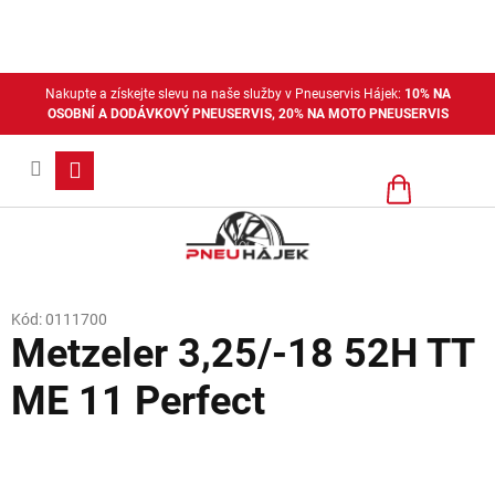
Přejít
na
obsah
Nakupte a získejte slevu na naše služby v Pneuservis Hájek:
10% NA
OSOBNÍ A DODÁVKOVÝ PNEUSERVIS, 20% NA MOTO PNEUSERVIS
Nákupní
košík
Kód:
0111700
Metzeler 3,25/-18 52H TT
ME 11 Perfect