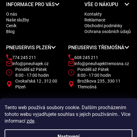
Z
INFORMACE PRO VÁS
VŠE O NÁKUPU
á
O nás
Kontakty
p
Naše služby
Reklamace
a
Ceník
Obchodní podmínky
t
Blog
Ochrana osobních údajů
í
PNEUSERVIS PLZEŇ
PNEUSERVIS TŘEMOŠNÁ
774 245 211
608 245 211
info@pneuhajek.cz
info@pneuhajektremosna.cz
Pondělí až Pátek
Pondělí až Pátek
8:00 - 17:00 hodin
8:00 - 17:00 hodin
Cvokařská 12 , 312 00
Brožíkova 235 , 330 11
Plzeň
Třemošná
Tento web používá soubory cookie. Dalším procházením
tohoto webu vyjadřujete souhlas s jejich používáním.. Více
informací
zde
.
Nastavení