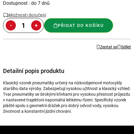
Měrná
Dostupnost : do 7 dnů
cena:
Možnosti doručení
PŘIDAT DO KOŠÍKU
Zeptat se
Sdílet
Detailní popis produktu
Klasický vzorek pneumatiky určený na nízkoobjemové motocykly
staršího data výroby. Zabezpečují vysokou užitnost a klasický vzhled.
Tvar pneumatiky se širokými křivkami pro vysokou přesnost průjezdu
v nastavené trajektorii napomáhá lehkému řízení. Specifický vzorek
pláště spolu s geometrií drážek pro dobrý odvod vody, vysokou
životnost a konstantní jízdní chování.