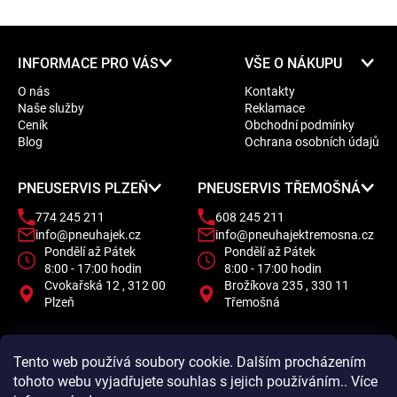
Z
INFORMACE PRO VÁS
VŠE O NÁKUPU
á
O nás
Kontakty
p
Naše služby
Reklamace
a
Ceník
Obchodní podmínky
t
Blog
Ochrana osobních údajů
í
PNEUSERVIS PLZEŇ
PNEUSERVIS TŘEMOŠNÁ
774 245 211
608 245 211
info@pneuhajek.cz
info@pneuhajektremosna.cz
Pondělí až Pátek
Pondělí až Pátek
8:00 - 17:00 hodin
8:00 - 17:00 hodin
Cvokařská 12 , 312 00
Brožíkova 235 , 330 11
Plzeň
Třemošná
Tento web používá soubory cookie. Dalším procházením
tohoto webu vyjadřujete souhlas s jejich používáním.. Více