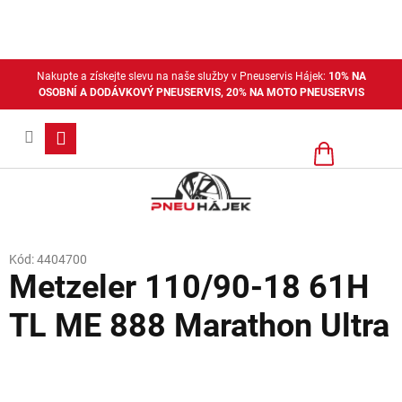
Přejít
na
obsah
Nakupte a získejte slevu na naše služby v Pneuservis Hájek:
10% NA
OSOBNÍ A DODÁVKOVÝ PNEUSERVIS, 20% NA MOTO PNEUSERVIS
Nákupní
košík
Kód:
4404700
Metzeler 110/90-18 61H
TL ME 888 Marathon Ultra