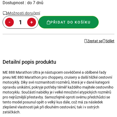
Měrná
Dostupnost : do 7 dnů
cena:
Možnosti doručení
PŘIDAT DO KOŠÍKU
Zeptat se
Sdílet
Detailní popis produktu
ME 888 Marathon Ultra je nástupcem osvědčené a oblíbené řady
pneu ME 880 Marathon pro choppery, cruisery a další těžké cestovní
motocykly. Díky své rozmanitosti rozměrů, která je v dané kategorii
opravdu unikátní, pokryje potřeby téměř každého majitele cestovního
motocyklu. Součástí nabídky je i velké množství atypických rozměrů
pro nejrůznější přestavby. Samozřejmě oproti svému předchůdci se
tento model posunul opět o velký kus dále, což má za následek
zlepšené vlastnosti jak při dlouhém cestování, tak i v ostrých
zatáčkách.