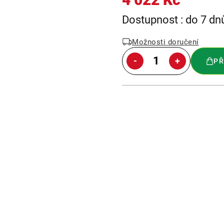
Měrná
Dostupnost : do 7 dn
cena:
Možnosti doručení
PŘ