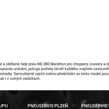
a oblíbené řady pneu ME 880 Marathon pro choppery, cruisery a da
 opravdu unikátní, pokryje potřeby téměř každého majitele cestovní
řestavby. Samozřejmě oproti svému předchůdci se tento model posu
tak i v ostrých zatáčkách.
KUPU
PNEUSERVIS PLZEŇ
PNEUSERVIS