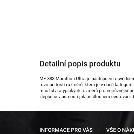
Detailní popis produktu
ME 888 Marathon Ultra je nástupcem osvědčené 
rozmanitosti rozměrů, která je v dané kategorii
množství atypických rozměrů pro nejrůznější p
zlepšené vlastnosti jak při dlouhém cestování, 
Z
INFORMACE PRO VÁS
VŠE O NÁ