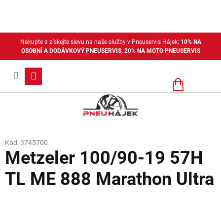
Přejít
na
obsah
Nakupte a získejte slevu na naše služby v Pneuservis Hájek:
10% NA
OSOBNÍ A DODÁVKOVÝ PNEUSERVIS, 20% NA MOTO PNEUSERVIS
Nákupní
košík
Kód:
3745700
Metzeler 100/90-19 57H
TL ME 888 Marathon Ultra