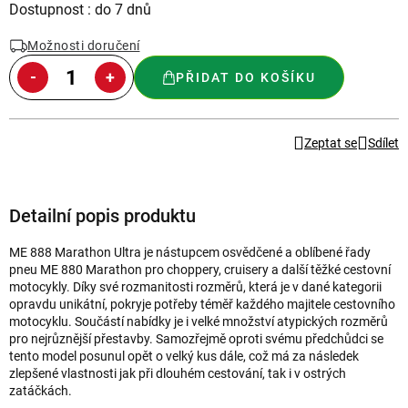
Měrná
Dostupnost : do 7 dnů
cena:
Možnosti doručení
PŘIDAT DO KOŠÍKU
Zeptat se
Sdílet
Detailní popis produktu
ME 888 Marathon Ultra je nástupcem osvědčené a oblíbené řady
pneu ME 880 Marathon pro choppery, cruisery a další těžké cestovní
motocykly. Díky své rozmanitosti rozměrů, která je v dané kategorii
opravdu unikátní, pokryje potřeby téměř každého majitele cestovního
motocyklu. Součástí nabídky je i velké množství atypických rozměrů
pro nejrůznější přestavby. Samozřejmě oproti svému předchůdci se
tento model posunul opět o velký kus dále, což má za následek
zlepšené vlastnosti jak při dlouhém cestování, tak i v ostrých
zatáčkách.