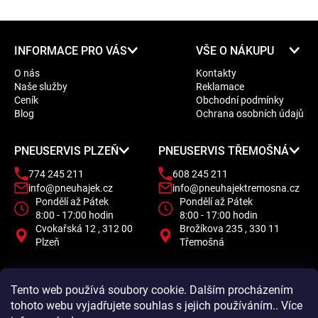
Z
INFORMACE PRO VÁS
VŠE O NÁKUPU
á
O nás
Kontakty
p
Naše služby
Reklamace
a
Ceník
Obchodní podmínky
t
Blog
Ochrana osobních údajů
í
PNEUSERVIS PLZEŇ
PNEUSERVIS TŘEMOŠNÁ
774 245 211
608 245 211
info@pneuhajek.cz
info@pneuhajektremosna.cz
Pondělí až Pátek
Pondělí až Pátek
8:00 - 17:00 hodin
8:00 - 17:00 hodin
Cvokařská 12 , 312 00
Brožíkova 235 , 330 11
Plzeň
Třemošná
Tento web používá soubory cookie. Dalším procházením
tohoto webu vyjadřujete souhlas s jejich používáním.. Více