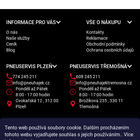
Z
INFORMACE PRO VÁS
VŠE O NÁKUPU
á
O nás
Kontakty
p
Naše služby
Reklamace
a
Ceník
Obchodní podmínky
t
Blog
Ochrana osobních údajů
í
PNEUSERVIS PLZEŇ
PNEUSERVIS TŘEMOŠNÁ
774 245 211
608 245 211
info@pneuhajek.cz
info@pneuhajektremosna.cz
Pondělí až Pátek
Pondělí až Pátek
8:00 - 17:00 hodin
8:00 - 17:00 hodin
Cvokařská 12 , 312 00
Brožíkova 235 , 330 11
Plzeň
Třemošná
Tento web používá soubory cookie. Dalším procházením
tohoto webu vyjadřujete souhlas s jejich používáním.. Více