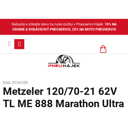
Přejít
na
obsah
Nakupte a získejte slevu na naše služby v Pneuservis Hájek:
10% NA
OSOBNÍ A DODÁVKOVÝ PNEUSERVIS, 20% NA MOTO PNEUSERVIS
Nákupní
košík
Kód:
3134100
Metzeler 120/70-21 62V
TL ME 888 Marathon Ultra