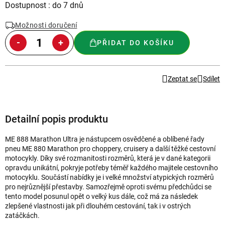
Měrná
Dostupnost : do 7 dnů
cena:
Možnosti doručení
PŘIDAT DO KOŠÍKU
Zeptat se
Sdílet
Detailní popis produktu
ME 888 Marathon Ultra je nástupcem osvědčené a oblíbené řady
pneu ME 880 Marathon pro choppery, cruisery a další těžké cestovní
motocykly. Díky své rozmanitosti rozměrů, která je v dané kategorii
opravdu unikátní, pokryje potřeby téměř každého majitele cestovního
motocyklu. Součástí nabídky je i velké množství atypických rozměrů
pro nejrůznější přestavby. Samozřejmě oproti svému předchůdci se
tento model posunul opět o velký kus dále, což má za následek
zlepšené vlastnosti jak při dlouhém cestování, tak i v ostrých
zatáčkách.