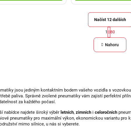
Načíst 12 dalších
S
1
80
O
t
v
r
Nahoru
á
l
n
á
k
d
o
a
v
c
á
matiky jsou jediným kontaktním bodem vašeho vozidla s vozovkou, a
í
n
otřebě paliva. Správně zvolené pneumatiky vám zajistí perfektní přil
í
p
datelnost za každého počasí.
r
ší nabídce najdete široký výběr
letních
,
zimních
i
celoročních
pneuma
v
iové pneumatiky pro maximální výkon, ekonomickou variantu pro kl
odružství mimo silnice, u nás si vyberete.
k