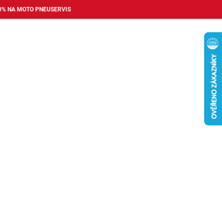
0% NA MOTO PNEUSERVIS
Nákupní
košík
příslušenství
Pneuservis
Bazar
Auto dopl