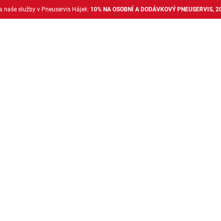
na naše služby v Pneuservis Hájek:
10% NA OSOBNÍ A DODÁVKOVÝ PNEUSERVIS, 2
Dodávkové pneu
Nákladní pneu
Alu disky + 
Pneumatiky