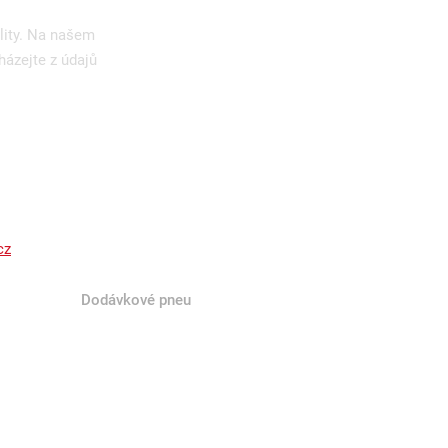
lity. Na našem
házejte z údajů
cz
Dodávkové pneu