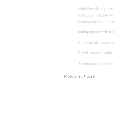
Nabízíme široký sor
eshopu si můžete vyb
uvedených ve velkém 
Nákup pneumatik u n
Pro více informací n
Plzeň
: na telefonním
Třemošná
: na telefo
Moto pneu + duše