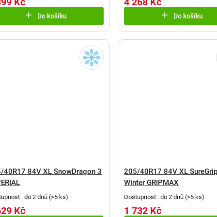
399 Kč
4 268 Kč
Do košíku
Do košíku
/40R17 84V XL SnowDragon 3
205/40R17 84V XL SureGrip
ERIAL
Winter GRIPMAX
upnost : do 2 dnů
(
>5 ks
)
Dostupnost : do 2 dnů
(
>5 ks
)
629 Kč
1 732 Kč