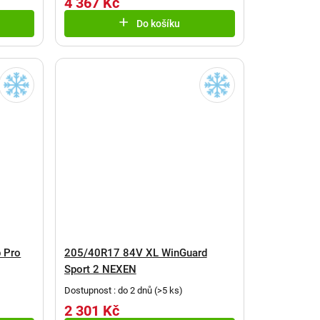
4 367 Kč
Do košíku
 Pro
205/40R17 84V XL WinGuard
Sport 2 NEXEN
Dostupnost : do 2 dnů
(
>5 ks
)
2 301 Kč