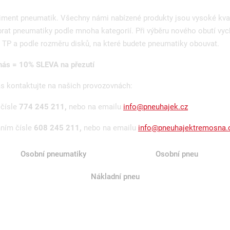
timent pneumatik. Všechny námi nabízené produkty jsou vysoké kva
rat pneumatiky podle mnoha kategorií. Při výběru nového obutí vyc
TP a podle rozměru disků, na které budete pneumatiky obouvat.
ás = 10% SLEVA na přezutí
ás kontaktujte na našich provozovnách:
 čísle
774 245 211,
nebo na emailu
info@pneuhajek.cz
nním čísle
608 245 211,
nebo na emailu
info@pneuhajektremosna.
Osobní pneumatiky
Osobní pneu
Nákladní pneu