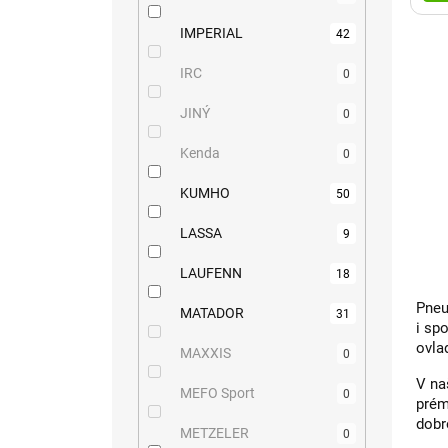
IMPERIAL
42
IRC
0
JINÝ
0
Kenda
0
KUMHO
50
LASSA
9
LAUFENN
18
Pneu
MATADOR
31
i sp
ovla
MAXXIS
0
V na
MEFO Sport
0
prém
dobr
METZELER
0