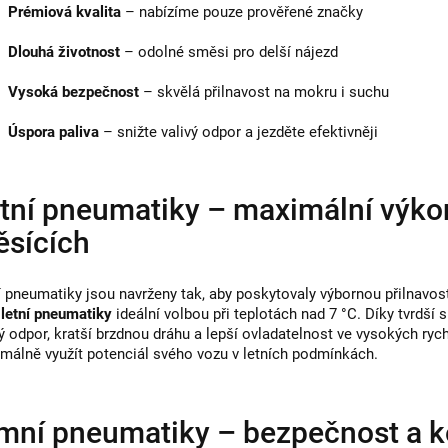
y
Prémiová kvalita
– nabízíme pouze prověřené značky
v
Dlouhá životnost
– odolné směsi pro delší nájezd
ý
p
Vysoká bezpečnost
– skvělá přilnavost na mokru i suchu
i
Úspora paliva
– snižte valivý odpor a jezděte efektivněji
s
u
tní pneumatiky – maximální výkon 
sících
í pneumatiky jsou navrženy tak, aby poskytovaly výbornou přilnavos
u
letní pneumatiky
ideální volbou při teplotách nad 7 °C. Díky tvrdší
vý odpor, kratší brzdnou dráhu a lepší ovladatelnost ve vysokých rychl
málně využít potenciál svého vozu v letních podmínkách.
mní pneumatiky – bezpečnost a ko