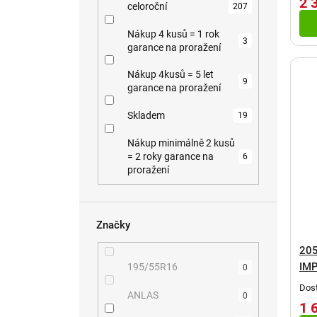
k
l
ů
2 
celoroční
207
t
Nákup 4 kusů = 1 rok
ů
3
garance na proražení
Nákup 4kusů = 5 let
9
garance na proražení
Skladem
19
Nákup minimálně 2 kusů
= 2 roky garance na
6
proražení
Značky
205
IMP
195/55R16
0
Dost
ANLAS
0
1 