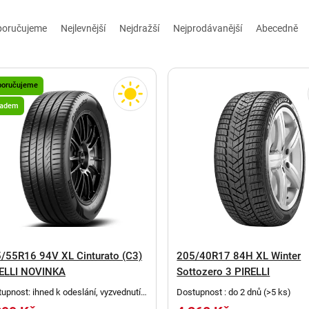
poručujeme
Nejlevnější
Nejdražší
Nejprodávanější
Abecedně
poručujeme
ladem
/55R16 94V XL Cinturato (C3)
205/40R17 84H XL Winter
ELLI NOVINKA
Sottozero 3 PIRELLI
upnost: ihned k odeslání, vyzvednutí
Dostupnost : do 2 dnů
(
>5 ks
)
elefonickém potvrzení
(
>5 ks
)