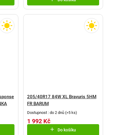
sponse
205/40R17 84W XL Bravuris 5HM
NKA
FR BARUM
Dostupnost : do 2 dnů
(
>5 ks
)
1 992 Kč
Do košíku