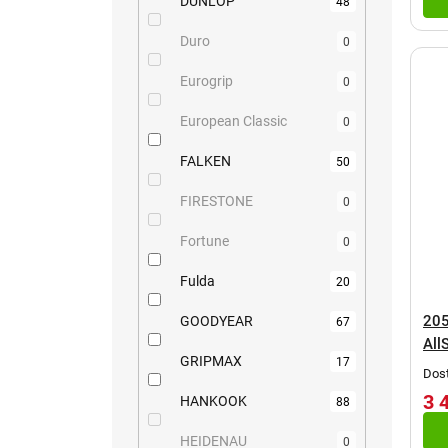
DUNLOP
48
Duro
0
Eurogrip
0
European Classic
0
FALKEN
50
FIRESTONE
0
Fortune
0
Fulda
20
20
GOODYEAR
67
All
GRIPMAX
17
CO
Dost
3 
HANKOOK
88
HEIDENAU
0