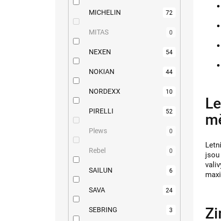
MICHELIN
72
MITAS
0
NEXEN
54
NOKIAN
44
NORDEXX
10
Le
PIRELLI
52
mě
Plews
0
Letn
Rebel
0
jso
vali
SAILUN
6
maxi
SAVA
24
Zi
SEBRING
3