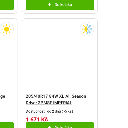
Do košíku
age
205/40R17 84W XL All Season
Driver 3PMSF IMPERIAL
Dostupnost : do 2 dnů
(
>5 ks
)
1 671 Kč
Do košíku