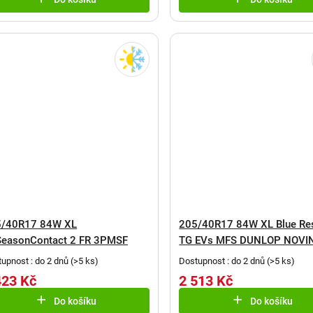
5/40R17 84W XL
205/40R17 84W XL Blue Re
SeasonContact 2 FR 3PMSF
TG EVs MFS DUNLOP NOVI
NTINENTAL
upnost : do 2 dnů
(
>5 ks
)
Dostupnost : do 2 dnů
(
>5 ks
)
423 Kč
2 513 Kč
Do košíku
Do košíku