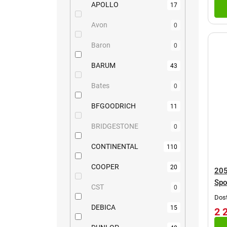
APOLLO
17
Avon
0
Baron
0
BARUM
43
Bates
0
BFGOODRICH
11
BRIDGESTONE
0
CONTINENTAL
110
COOPER
20
205
Spo
CST
0
Dost
DEBICA
15
2 