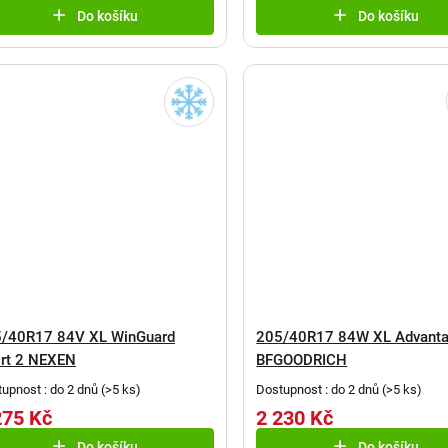
Do košíku
Do košíku
/40R17 84V XL WinGuard
205/40R17 84W XL Advant
rt 2 NEXEN
BFGOODRICH
upnost : do 2 dnů
(
>5 ks
)
Dostupnost : do 2 dnů
(
>5 ks
)
275 Kč
2 230 Kč
Do košíku
Do košíku