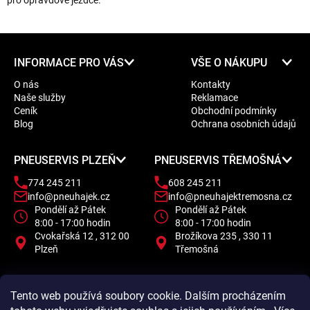
pro opravdové jezdce.
Z
INFORMACE PRO VÁS
VŠE O NÁKUPU
á
O nás
Kontakty
p
Naše služby
Reklamace
a
Ceník
Obchodní podmínky
t
Blog
Ochrana osobních údajů
í
PNEUSERVIS PLZEŇ
PNEUSERVIS TŘEMOŠNÁ
774 245 211
608 245 211
info@pneuhajek.cz
info@pneuhajektremosna.cz
Pondělí až Pátek
Pondělí až Pátek
8:00 - 17:00 hodin
8:00 - 17:00 hodin
Cvokařská 12 , 312 00
Brožíkova 235 , 330 11
Plzeň
Třemošná
Tento web používá soubory cookie. Dalším procházením