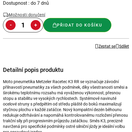
Měrná
Dostupnost : do 7 dnů
cena:
Možnosti doručení
PŘIDAT DO KOŠÍKU
Zeptat se
Sdílet
Detailní popis produktu
Moto pneumetika Metzeler Racetec K3 RR se vyznačuje závodní
přilnavostí pneumatiky za všech podmínek, díky všestranosti směsi a
širokému teplotnímu rozsahu má vyváženou výkonnost, přesnou
stopu a stabilitu ve vysokých rychlostech. Systémově navinuté
ocelové struny s předpětím od středu pláště do boků maximalizují
styčnou plochu v každé zatáčce. Nový kompaktní dezén běhounu
redukuje odtrhávání a napomáhá kontrolovanému rozložení přenosu
trakční síly při progresivním průjezdu zatáčkou. Směs K3, precizně
navržená pro specifické podmínky ostré silniční jízdy je ideální volbu