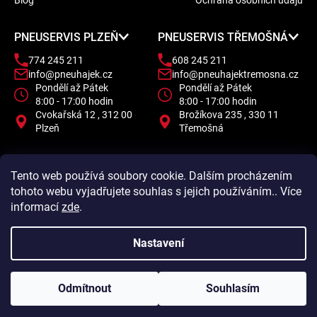
Blog
Ochrana osobních údajů
í
PNEUSERVIS PLZEŇ
PNEUSERVIS TŘEMOŠNÁ
774 245 211
608 245 211
info@pneuhajek.cz
info@pneuhajektremosna.cz
Pondělí až Pátek
Pondělí až Pátek
8:00 - 17:00 hodin
8:00 - 17:00 hodin
Cvokařská 12 , 312 00
Brožíkova 235 , 330 11
Plzeň
Třemošná
Tento web používá soubory cookie. Dalším procházením
tohoto webu vyjadřujete souhlas s jejich používáním.. Více
informací
zde
.
Nastavení
Odmítnout
Souhlasím
Vytvořil Shoptet
Copyright 2026
Pneu Hájek
. Všechna práva vyhrazena.