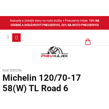
Přejít
na
obsah
Nakupte a získejte slevu na naše služby v Pneuservis Hájek:
10% NA
OSOBNÍ A DODÁVKOVÝ PNEUSERVIS, 20% NA MOTO PNEUSERVIS
Nákupní
košík
Kód:
830256
Michelin 120/70-17
58(W) TL Road 6