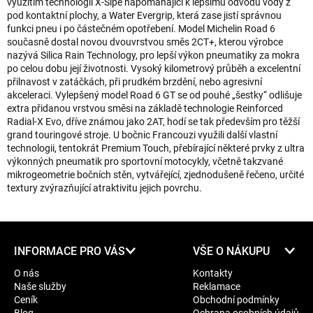
využitím technologií X-Sipe napomáhající k lepšímu odvodu vody z
pod kontaktní plochy, a Water Evergrip, která zase jistí správnou
funkci pneu i po částečném opotřebení. Model Michelin Road 6
současně dostal novou dvouvrstvou směs 2CT+, kterou výrobce
nazývá Silica Rain Technology, pro lepší výkon pneumatiky za mokra
po celou dobu její životnosti. Vysoký kilometrový průběh a excelentní
přilnavost v zatáčkách, při prudkém brzdění, nebo agresivní
akceleraci. Vylepšený model Road 6 GT se od pouhé „šestky“ odlišuje
extra přidanou vrstvou směsi na základě technologie Reinforced
Radial-X Evo, dříve známou jako 2AT, hodí se tak především pro těžší
grand touringové stroje. U bočnic Francouzi využili další vlastní
technologii, tentokrát Premium Touch, přebírající některé prvky z ultra
výkonných pneumatik pro sportovní motocykly, včetně takzvané
mikrogeometrie bočních stěn, vytvářející, zjednodušeně řečeno, určité
textury zvýrazňující atraktivitu jejich povrchu.
Z
INFORMACE PRO VÁS
VŠE O NÁKUPU
á
O nás
Kontakty
p
Naše služby
Reklamace
a
Ceník
Obchodní podmínky
t