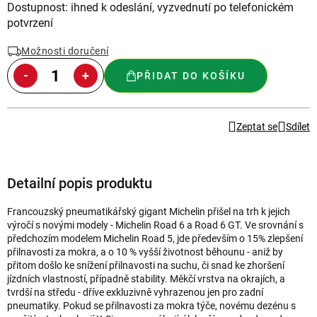
Měrná
Dostupnost: ihned k odeslání, vyzvednutí po telefonickém
cena:
potvrzení
Možnosti doručení
PŘIDAT DO KOŠÍKU
Zeptat se
Sdílet
Detailní popis produktu
Francouzský pneumatikářský gigant Michelin přišel na trh k jejich
výročí s novými modely - Michelin Road 6 a Road 6 GT. Ve srovnání s
předchozím modelem Michelin Road 5, jde především o 15% zlepšení
přilnavosti za mokra, a o 10 % vyšší životnost běhounu - aniž by
přitom došlo ke snížení přilnavosti na suchu, či snad ke zhoršení
jízdních vlastností, případně stability. Měkčí vrstva na okrajích, a
tvrdší na středu - dříve exkluzivně vyhrazenou jen pro zadní
pneumatiky. Pokud se přilnavosti za mokra týče, novému dezénu s