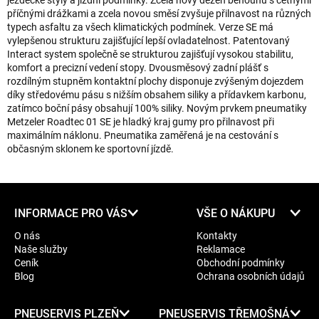
jezdecké styly a jízdní podmínky. Zcela nový dezén běhounu s četnými
příčnými drážkami a zcela novou směsí zvyšuje přilnavost na různých
typech asfaltu za všech klimatických podmínek. Verze SE má
vylepšenou strukturu zajišťující lepší ovladatelnost. Patentovaný
Interact system společně se strukturou zajišťují vysokou stabilitu,
komfort a precizní vedení stopy. Dvousměsový zadní plášť s
rozdílným stupněm kontaktní plochy disponuje zvýšeným dojezdem
díky středovému pásu s nižším obsahem siliky a přídavkem karbonu,
zatímco boční pásy obsahují 100% siliky. Novým prvkem pneumatiky
Metzeler Roadtec 01 SE je hladký kraj gumy pro přilnavost při
maximálním náklonu. Pneumatika zaměřená je na cestování s
občasným sklonem ke sportovní jízdě.
Z
INFORMACE PRO VÁS
VŠE O NÁKUPU
á
O nás
Kontakty
p
Naše služby
Reklamace
a
Ceník
Obchodní podmínky
t
Blog
Ochrana osobních údajů
í
PNEUSERVIS PLZEŇ
PNEUSERVIS TŘEMOŠNÁ