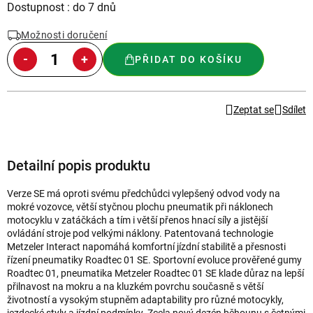
Měrná
Dostupnost : do 7 dnů
cena:
Možnosti doručení
PŘIDAT DO KOŠÍKU
Zeptat se
Sdílet
Detailní popis produktu
Verze SE má oproti svému předchůdci vylepšený odvod vody na
mokré vozovce, větší styčnou plochu pneumatik při náklonech
motocyklu v zatáčkách a tím i větší přenos hnací síly a jistější
ovládání stroje pod velkými náklony. Patentovaná technologie
Metzeler Interact napomáhá komfortní jízdní stabilitě a přesnosti
řízení pneumatiky Roadtec 01 SE. Sportovní evoluce prověřené gumy
Roadtec 01, pneumatika Metzeler Roadtec 01 SE klade důraz na lepší
přilnavost na mokru a na kluzkém povrchu současně s větší
životností a vysokým stupněm adaptability pro různé motocykly,