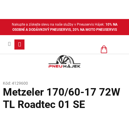
Přejít
na
obsah
Nakupte a získejte slevu na naše služby v Pneuservis Hájek:
10% NA
OSOBNÍ A DODÁVKOVÝ PNEUSERVIS, 20% NA MOTO PNEUSERVIS
Nákupní
košík
Kód:
4129600
Metzeler 170/60-17 72W
TL Roadtec 01 SE