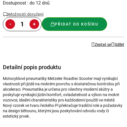
Měrná
Dostupnost : do 12 dnů
cena:
Možnosti doručení
PŘIDAT DO KOŠÍKU
Zeptat se
Sdílet
Detailní popis produktu
Motocyklové pneumatiky Metzeler Roadtec Scooter mají vynikající
vlastnosti při jízdě na mokrém povrchu s dostatečnou kontrolou při
akceleraci. Pneumatika je určena pro všechny moderní skútry a
poskytuje vynikající jízdní komfort, ovladatelnost a výkon na mokré
vozovce, ideální charakteristiky pro každodenní použití ve městě.
Nový vzorek ve tvaru řeckého Pí překračuje tradiční role a požadavky
na design běhounu, kterými jsou poskytování odvodu vody či
estetický prvek.