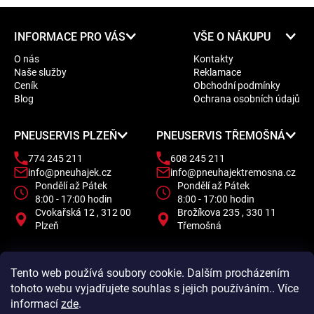
Z
INFORMACE PRO VÁS
VŠE O NÁKUPU
á
O nás
Kontakty
p
Naše služby
Reklamace
a
Ceník
Obchodní podmínky
t
Blog
Ochrana osobních údajů
í
PNEUSERVIS PLZEŇ
PNEUSERVIS TŘEMOŠNÁ
774 245 211
608 245 211
info@pneuhajek.cz
info@pneuhajektremosna.cz
Pondělí až Pátek
Pondělí až Pátek
8:00 - 17:00 hodin
8:00 - 17:00 hodin
Cvokařská 12 , 312 00
Brožíkova 235 , 330 11
Plzeň
Třemošná
Tento web používá soubory cookie. Dalším procházením
tohoto webu vyjadřujete souhlas s jejich používáním.. Více
informací
zde
.