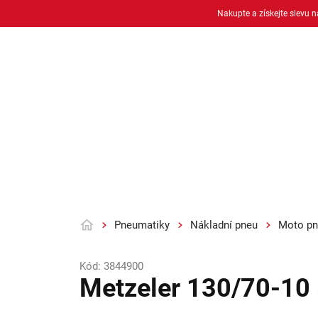
Přejít
Nakupte a získejte slevu 
na
obsah
Osobní pneu
Moto pneu + duše
Pneumatiky
Nákladní pneu
Moto pn
Domů
Kód:
3844900
Metzeler 130/70-10 