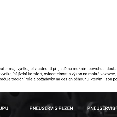
er mají vynikající vlastnosti při jízdě na mokrém povrchu s dosta
ynikající jízdní komfort, ovladatelnost a výkon na mokré vozovce, i
račuje tradiční role a požadavky na design běhounu, kterými jsou p
KUPU
PNEUSERVIS PLZEŇ
PNEUSERVIS