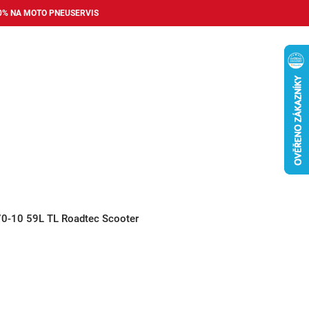
0% NA MOTO PNEUSERVIS
Nákupní
košík
příslušenství
Pneuservis
Bazar
Auto dopl
70-10 59L TL Roadtec Scooter