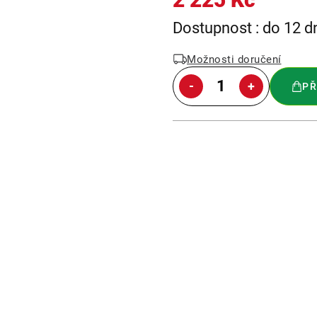
Měrná
Dostupnost : do 12 d
cena:
Možnosti doručení
PŘ