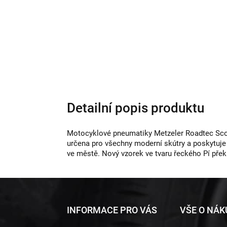
Detailní popis produktu
Motocyklové pneumatiky Metzeler Roadtec Scoot
určena pro všechny moderní skútry a poskytuje v
ve městě. Nový vzorek ve tvaru řeckého Pí přek
Z
INFORMACE PRO VÁS
VŠE O NÁ
á