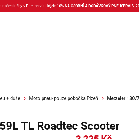
na naše služby v Pneuservis Hájek:
10% NA OSOBNÍ A DODÁVKOVÝ PNEUSERVIS, 2
Dodávkové pneu
Nákladní pneu
Alu disky + 
eu + duše
Moto pneu- pouze pobočka Plzeň
Metzeler 130/
59L TL Roadtec Scooter
2 225 Kč