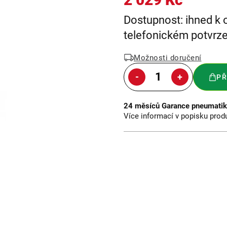
Měrná
Dostupnost: ihned k 
cena:
telefonickém potvrze
Možnosti doručení
PŘ
24 měsíců Garance pneumatik 
Více informací v popisku prod