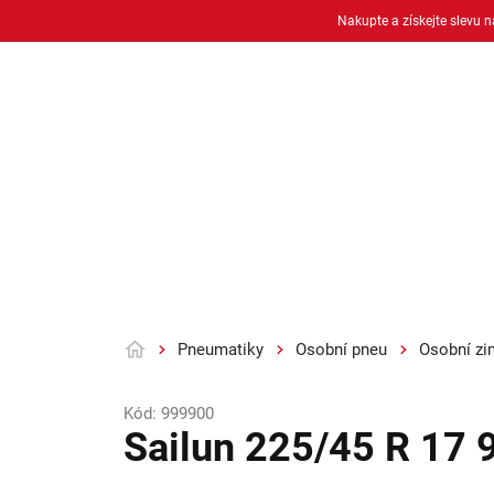
Přejít
Nakupte a získejte slevu 
na
obsah
Osobní pneu
Moto pneu + duše
Pneumatiky
Osobní pneu
Osobní zi
Domů
Kód:
999900
Sailun 225/45 R 17 9