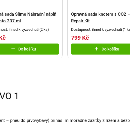
ná sada Slime Náhradní náplň
Opravná sada knotem s CO2 –
oto 237 ml
Repair Kit
ost: ihned k vyzvednutí
(
2 ks
)
Dostupnost: ihned k vyzvednutí
(
1 k
Kč
799 Kč
Do košíku
Do košíku
VO 1
nt – pneu do prvovýbavy) přináší mimořádné zážitky z řízení a bezpe