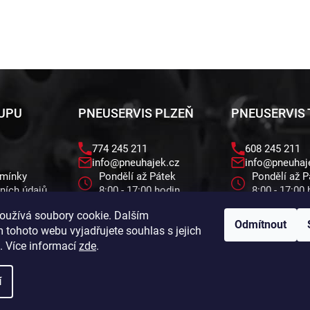
KUPU
PNEUSERVIS PLZEŇ
PNEUSERVIS
774 245 211
608 245 211
info@pneuhajek.cz
info@pneuhaj
dmínky
Pondělí až Pátek
Pondělí až P
ních údajů
8:00 - 17:00 hodin
8:00 - 17:00
Cvokařská 12 , 312 00
Brožíkova 23
oužívá soubory cookie. Dalším
Plzeň
Třemošná
Odmítnout
 tohoto webu vyjadřujete souhlas s jejich
. Více informací
zde
.
í
ena.