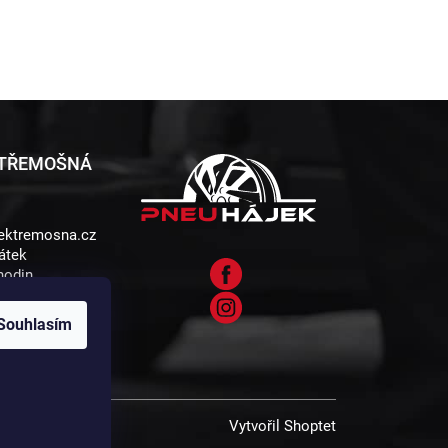
 TŘEMOŠNÁ
ektremosna.cz
átek
 hodin
5 , 330 11
Souhlasím
Vytvořil Shoptet