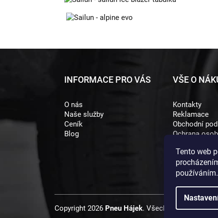
Z
INFORMACE PRO VÁS
VŠE O NÁ
á
O nás
Kontakty
p
Naše služby
Reklamace
a
Ceník
Obchodní po
Blog
Ochrana osob
t
Tento web p
í
procházením
používáním.
Nastaven
Copyright 2026
Pneu Hájek
. Všechna práva vyhraz