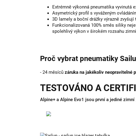
Extrémně výkonná pneumatika vyvinutá e
Asymetrický profil s vyváženým ovládán
3D lamely a boční drážky výrazně zvyšují 
Funkcionalizovaná 100% směs siliky nejen 
spolehlivý výkon v širokém rozsahu zimní
Proč vybrat pneumatiky Sail
-
24 měsíců
záruka na jakékoliv neopravitelné 
TESTOVÁNO A CERTIF
Alpine+ a Alpine Evo1 jsou první a jediné zim