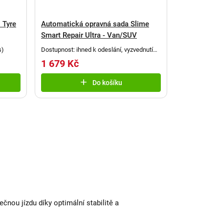
 Tyre
Automatická opravná sada Slime
Smart Repair Ultra - Van/SUV
s
)
Dostupnost: ihned k odeslání, vyzvednutí
po telefonickém potvrzení
(
2 ks
)
1 679 Kč
Do košíku
čnou jízdu díky optimální stabilitě a