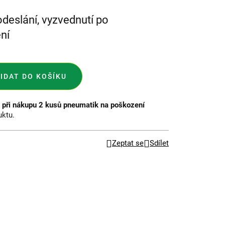
odeslání, vyzvednutí po
ní
IDAT DO KOŠÍKU
při nákupu 2 kusů pneumatik na poškození
uktu.
Zeptat se
Sdílet