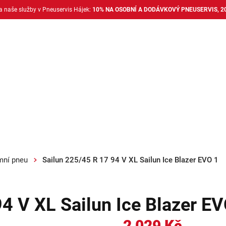
na naše služby v Pneuservis Hájek:
10% NA OSOBNÍ A DODÁVKOVÝ PNEUSERVIS, 2
Dodávkové pneu
Nákladní pneu
Alu disky + 
mní pneu
Sailun 225/45 R 17 94 V XL Sailun Ice Blazer EVO 1
4 V XL Sailun Ice Blazer EV
2 029 Kč