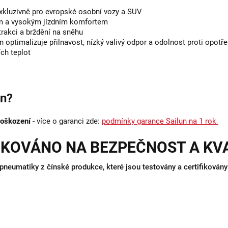
xkluzivně pro evropské osobní vozy a SUV
ím a vysokým jízdním komfortem
trakci a brždění na sněhu
optimalizuje přilnavost, nízký valivý odpor a odolnost proti opotře
ch teplot
un?
poškození
- více o garanci zde:
podmínky garance Sailun na 1 rok
IKOVÁNO NA BEZPEČNOST A KV
ní pneumatiky z čínské produkce, které jsou testovány a certifikov