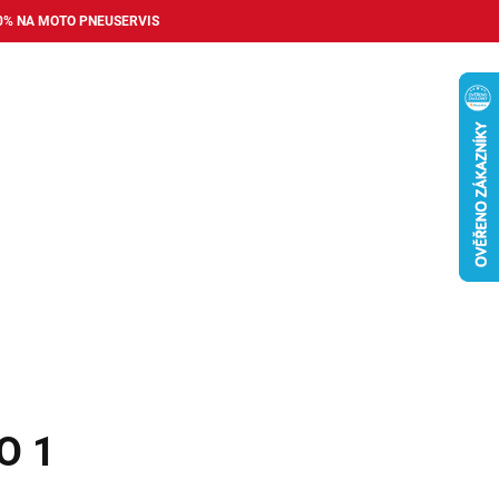
0% NA MOTO PNEUSERVIS
Nákupní
košík
příslušenství
Pneuservis
Bazar
Auto dopl
O 1