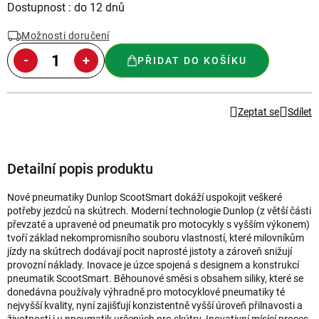
Měrná
Dostupnost : do 12 dnů
cena:
Možnosti doručení
PŘIDAT DO KOŠÍKU
Zeptat se
Sdílet
Detailní popis produktu
Nové pneumatiky Dunlop ScootSmart dokáží uspokojit veškeré
potřeby jezdců na skútrech. Moderní technologie Dunlop (z větší části
převzaté a upravené od pneumatik pro motocykly s vyšším výkonem)
tvoří základ nekompromisního souboru vlastností, které milovníkům
jízdy na skútrech dodávají pocit naprosté jistoty a zároveň snižují
provozní náklady. Inovace je úzce spojená s designem a konstrukcí
pneumatik ScootSmart. Běhounové směsi s obsahem siliky, které se
donedávna používaly výhradně pro motocyklové pneumatiky té
nejvyšší kvality, nyní zajišťují konzistentně vyšší úroveň přilnavosti a