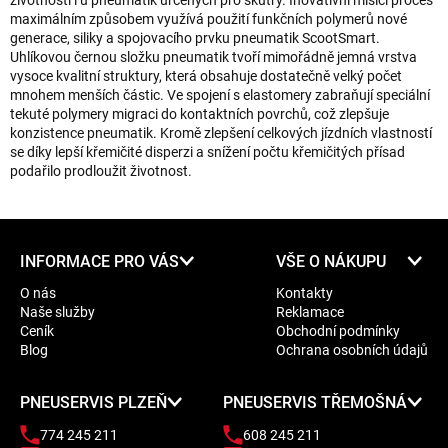
životnosti i u pneumatik určených pro skútry. Inovativní mísící proces
maximálním způsobem využívá použití funkčních polymerů nové
generace, siliky a spojovacího prvku pneumatik ScootSmart.
Uhlíkovou černou složku pneumatik tvoří mimořádně jemná vrstva
vysoce kvalitní struktury, která obsahuje dostatečně velký počet
mnohem menších částic. Ve spojení s elastomery zabraňují speciální
tekuté polymery migraci do kontaktních povrchů, což zlepšuje
konzistence pneumatik. Kromě zlepšení celkových jízdních vlastností
se díky lepší křemičité disperzi a snížení počtu křemičitých přísad
podařilo prodloužit životnost.
Z
INFORMACE PRO VÁS
VŠE O NÁKUPU
á
O nás
Kontakty
p
Naše služby
Reklamace
a
Ceník
Obchodní podmínky
t
Blog
Ochrana osobních údajů
í
PNEUSERVIS PLZEŇ
PNEUSERVIS TŘEMOŠNÁ
774 245 211
608 245 211