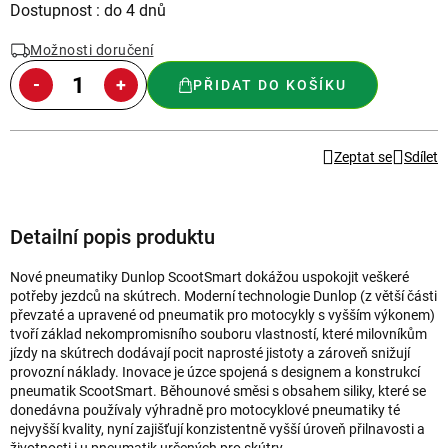
Měrná
Dostupnost : do 4 dnů
cena:
Možnosti doručení
PŘIDAT DO KOŠÍKU
Zeptat se
Sdílet
Detailní popis produktu
Nové pneumatiky Dunlop ScootSmart dokážou uspokojit veškeré
potřeby jezdců na skútrech. Moderní technologie Dunlop (z větší části
převzaté a upravené od pneumatik pro motocykly s vyšším výkonem)
tvoří základ nekompromisního souboru vlastností, které milovníkům
jízdy na skútrech dodávají pocit naprosté jistoty a zároveň snižují
provozní náklady. Inovace je úzce spojená s designem a konstrukcí
pneumatik ScootSmart. Běhounové směsi s obsahem siliky, které se
donedávna používaly výhradně pro motocyklové pneumatiky té
nejvyšší kvality, nyní zajišťují konzistentně vyšší úroveň přilnavosti a