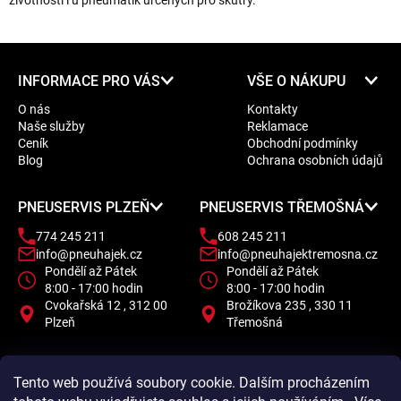
životnosti i u pneumatik určených pro skútry.
Z
INFORMACE PRO VÁS
VŠE O NÁKUPU
á
O nás
Kontakty
p
Naše služby
Reklamace
a
Ceník
Obchodní podmínky
t
Blog
Ochrana osobních údajů
í
PNEUSERVIS PLZEŇ
PNEUSERVIS TŘEMOŠNÁ
774 245 211
608 245 211
info@pneuhajek.cz
info@pneuhajektremosna.cz
Pondělí až Pátek
Pondělí až Pátek
8:00 - 17:00 hodin
8:00 - 17:00 hodin
Cvokařská 12 , 312 00
Brožíkova 235 , 330 11
Plzeň
Třemošná
Tento web používá soubory cookie. Dalším procházením