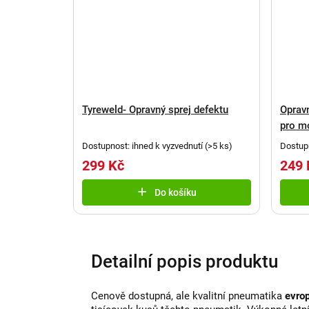
Tyreweld- Opravný sprej defektu
Oprav
pro m
Dostupnost: ihned k vyzvednutí
(
>5 ks
)
Dostupn
299 Kč
249 
Do košíku
Detailní popis produktu
Cenově dostupná, ale kvalitní pneumatika
evro