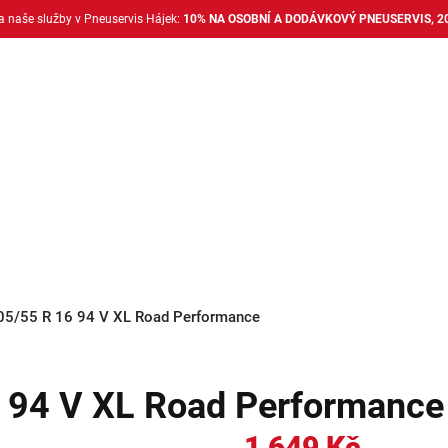
na naše služby v Pneuservis Hájek:
10% NA OSOBNÍ A DODÁVKOVÝ PNEUSERVIS, 2
Dodávkové pneu
Nákladní pneu
Alu disky + 
05/55 R 16 94 V XL Road Performance
6 94 V XL Road Performance
1 649 Kč