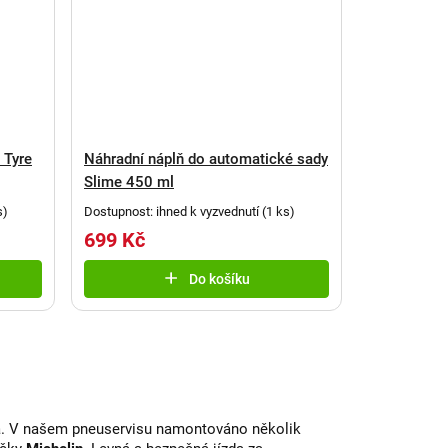
 Tyre
Náhradní náplň do automatické sady
Slime 450 ml
s
)
Dostupnost: ihned k vyzvednutí
(
1 ks
)
699 Kč
Do košíku
a. V našem pneuservisu namontováno několik