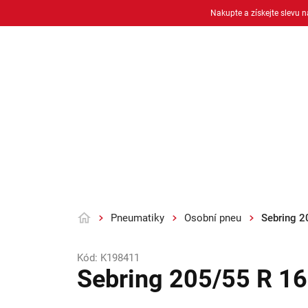
Přejít
Nakupte a získejte slevu 
na
obsah
Osobní pneu
Moto pneu + duše
Pneumatiky
Osobní pneu
Sebring 2
Domů
Kód:
K198411
Sebring 205/55 R 1