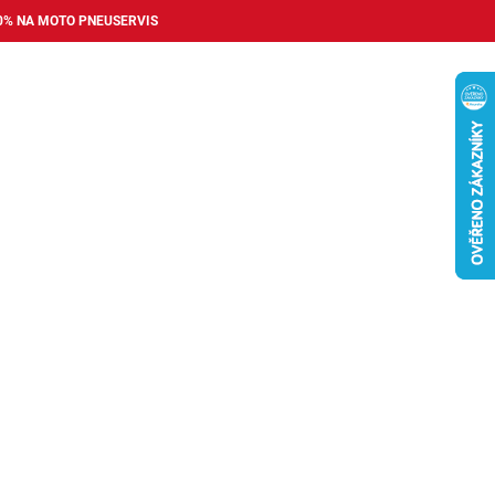
0% NA MOTO PNEUSERVIS
Nákupní
košík
příslušenství
Pneuservis
Bazar
Auto dopl