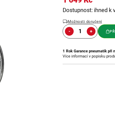
Měrná
Dostupnost: ihned k 
cena:
Možnosti doručení
PŘ
1 Rok Garance pneumatik při 
Více informací v popisku prod