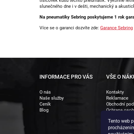
tisícovek kusů těchto pneumatik.
Výkonné letn
slunečného dne i v dešti, mechanický a akustick
Na pneumatiky Sebring poskytujeme 1 rok gar
Více se o garanci dozvíte zde:
Garance Sebring
Z
INFORMACE PRO VÁS
VŠE O NÁ
á
O nás
Kontakty
p
Naše služby
Reklamace
a
Ceník
Obchodní po
Blog
Ochrana osob
t
Tento web p
í
procházením