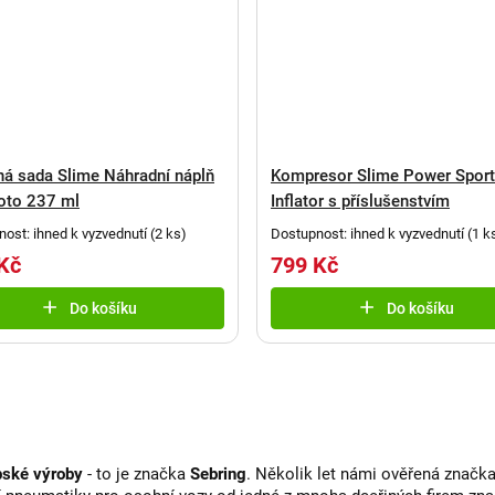
ná sada Slime Náhradní náplň
Kompresor Slime Power Sport
oto 237 ml
Inflator s příslušenstvím
ost: ihned k vyzvednutí
(
2 ks
)
Dostupnost: ihned k vyzvednutí
(
1 k
Kč
799 Kč
Do košíku
Do košíku
pské výroby
- to je značka
Sebring
.
Několik let námi ověřená značk