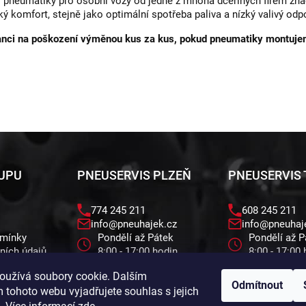
í pneumatiky pro osobní vozy od jedné z mnoha dceřiných firem zn
ý komfort, stejně jako optimální spotřeba paliva a nízký valivý odpo
anci na poškození výměnou kus za kus, pokud pneumatiky montuj
KUPU
PNEUSERVIS PLZEŇ
PNEUSERVIS
774 245 211
608 245 211
info@pneuhajek.cz
info@pneuhaj
dmínky
Pondělí až Pátek
Pondělí až P
ních údajů
8:00 - 17:00 hodin
8:00 - 17:00
Cvokařská 12 , 312 00
Brožíkova 23
oužívá soubory cookie. Dalším
Plzeň
Třemošná
Odmítnout
 tohoto webu vyjadřujete souhlas s jejich