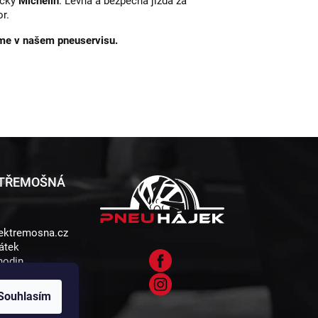
ačky
Michelin
. Levná a bezpečná jízda za
r.
eme v našem pneuservisu.
 TŘEMOŠNÁ
ektremosna.cz
átek
 hodin
5 , 330 11
Souhlasím