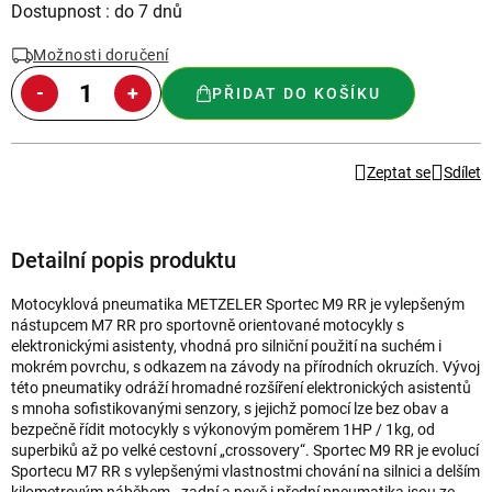
Měrná
Dostupnost : do 7 dnů
cena:
Možnosti doručení
PŘIDAT DO KOŠÍKU
Zeptat se
Sdílet
Detailní popis produktu
Motocyklová pneumatika METZELER Sportec M9 RR je vylepšeným
nástupcem M7 RR pro sportovně orientované motocykly s
elektronickými asistenty, vhodná pro silniční použití na suchém i
mokrém povrchu, s odkazem na závody na přírodních okruzích. Vývoj
této pneumatiky odráží hromadné rozšíření elektronických asistentů
s mnoha sofistikovanými senzory, s jejichž pomocí lze bez obav a
bezpečně řídit motocykly s výkonovým poměrem 1HP / 1kg, od
superbiků až po velké cestovní „crossovery“. Sportec M9 RR je evolucí
Sportecu M7 RR s vylepšenými vlastnostmi chování na silnici a delším