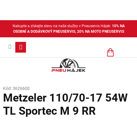
Přejít
na
obsah
Nakupte a získejte slevu na naše služby v Pneuservis Hájek:
10% NA
OSOBNÍ A DODÁVKOVÝ PNEUSERVIS, 20% NA MOTO PNEUSERVIS
Nákupní
košík
Kód:
3626600
Metzeler 110/70-17 54W
TL Sportec M 9 RR