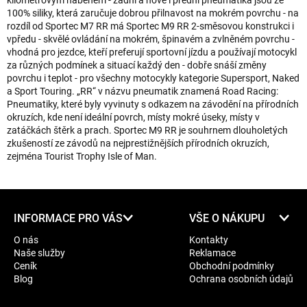
kilometrovým náběhem - zadní a nově i přední pneumatika jsou ze
100% siliky, která zaručuje dobrou přilnavost na mokrém povrchu - na
rozdíl od Sportec M7 RR má Sportec M9 RR 2-směsovou konstrukci i
vpředu - skvělé ovládání na mokrém, špinavém a zvlněném povrchu -
vhodná pro jezdce, kteří preferují sportovní jízdu a používají motocykl
za různých podmínek a situací každý den - dobře snáší změny
povrchu i teplot - pro všechny motocykly kategorie Supersport, Naked
a Sport Touring. „RR“ v názvu pneumatik znamená Road Racing:
Pneumatiky, které byly vyvinuty s odkazem na závodění na přírodních
okruzích, kde není ideální povrch, místy mokré úseky, místy v
zatáčkách štěrk a prach. Sportec M9 RR je souhrnem dlouholetých
zkušeností ze závodů na nejprestižnějších přírodních okruzích,
zejména Tourist Trophy Isle of Man.
Z
INFORMACE PRO VÁS
VŠE O NÁKUPU
á
O nás
Kontakty
p
Naše služby
Reklamace
a
Ceník
Obchodní podmínky
t
Blog
Ochrana osobních údajů
í