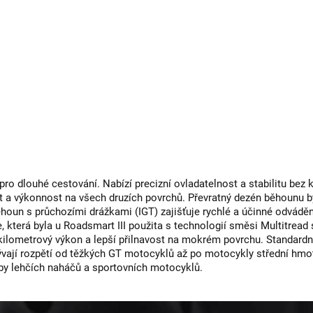
pro dlouhé cestování. Nabízí precizní ovladatelnost a stabilitu b
t a výkonnost na všech druzích povrchů. Převratný dezén běhounu by
houn s průchozími drážkami (IGT) zajišťuje rychlé a účinné odváděn
která byla u Roadsmart III použita s technologií směsi Multitread s
kilometrový výkon a lepší přilnavost na mokrém povrchu. Standardn
ají rozpětí od těžkých GT motocyklů až po motocykly střední hmotn
řeby lehčích naháčů a sportovních motocyklů.