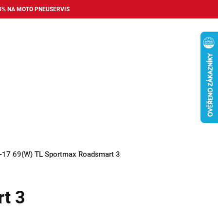
0% NA MOTO PNEUSERVIS
Nákupní
košík
příslušenství
Pneuservis
Bazar
Auto dopl
-17 69(W) TL Sportmax Roadsmart 3
t 3