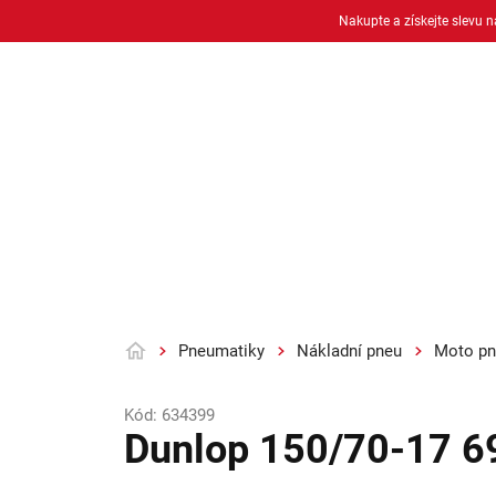
Přejít
Nakupte a získejte slevu 
na
obsah
Osobní pneu
Moto pneu + duše
Pneumatiky
Nákladní pneu
Moto pn
Domů
Kód:
634399
Dunlop 150/70-17 6