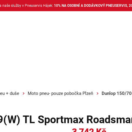
na naše služby v Pneuservis Hájek:
10% NA OSOBNÍ A DODÁVKOVÝ PNEUSERVIS, 2
Dodávkové pneu
Nákladní pneu
Alu disky + 
eu + duše
Moto pneu- pouze pobočka Plzeň
Dunlop 150/70
9(W) TL Sportmax Roadsmar
3 742 Kč