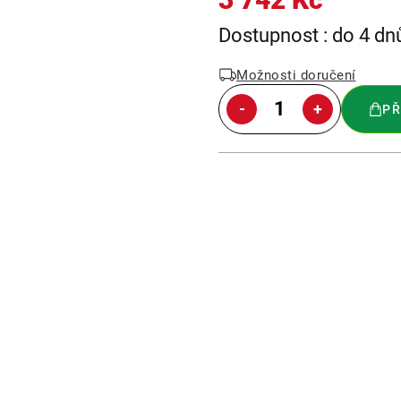
Měrná
Dostupnost : do 4 dn
cena:
Možnosti doručení
PŘ