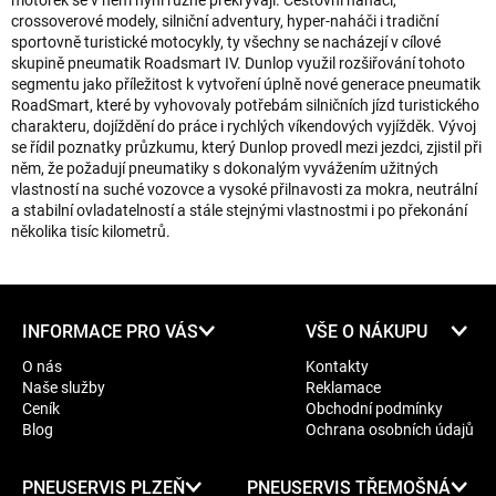
motorek se v něm nyní různě překrývají. Cestovní naháči,
crossoverové modely, silniční adventury, hyper-naháči i tradiční
sportovně turistické motocykly, ty všechny se nacházejí v cílové
skupině pneumatik Roadsmart IV. Dunlop využil rozšiřování tohoto
segmentu jako příležitost k vytvoření úplně nové generace pneumatik
RoadSmart, které by vyhovovaly potřebám silničních jízd turistického
charakteru, dojíždění do práce i rychlých víkendových vyjížděk. Vývoj
se řídil poznatky průzkumu, který Dunlop provedl mezi jezdci, zjistil při
něm, že požadují pneumatiky s dokonalým vyvážením užitných
vlastností na suché vozovce a vysoké přilnavosti za mokra, neutrální
a stabilní ovladatelností a stále stejnými vlastnostmi i po překonání
několika tisíc kilometrů.
Z
INFORMACE PRO VÁS
VŠE O NÁKUPU
á
O nás
Kontakty
p
Naše služby
Reklamace
a
Ceník
Obchodní podmínky
t
Blog
Ochrana osobních údajů
í
PNEUSERVIS PLZEŇ
PNEUSERVIS TŘEMOŠNÁ