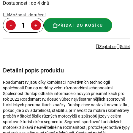
Měrná
Dostupnost : do 4 dnů
cena:
Možnosti doručení
PŘIDAT DO KOŠÍKU
Zeptat se
Sdílet
Detailní popis produktu
RoadSmart IV jsou díky kombinaci inovativních technologií
společnosti Dunlop nadány velmi různorodými schopnostmi.
Společnost Dunlop odhalila informace o nových pneumatikách pro
rok 2022 Roadsmart IV, dosud vůbec nejvšestrannějších sportovně
turistických pneumatikách značky. Dunlop chce nastavit novou laťku,
pokud jde o ovladatelnost, stabilitu, přilnavost za mokra i kilometrový
proběh v široké škále různých motocyklů a způsobů jízdy v celém
sportovně turistickém segmentu. Segment sportovně turistických
motorek získává neuvěřitelně na rozmanitosti, protože jednotlivé typy