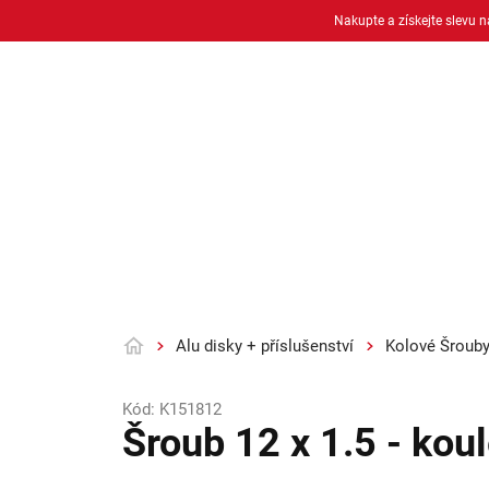
Přejít
Nakupte a získejte slevu 
na
obsah
Osobní pneu
Moto pneu + duše
Alu disky + příslušenství
Kolové Šroub
Domů
Kód:
K151812
Šroub 12 x 1.5 - ko