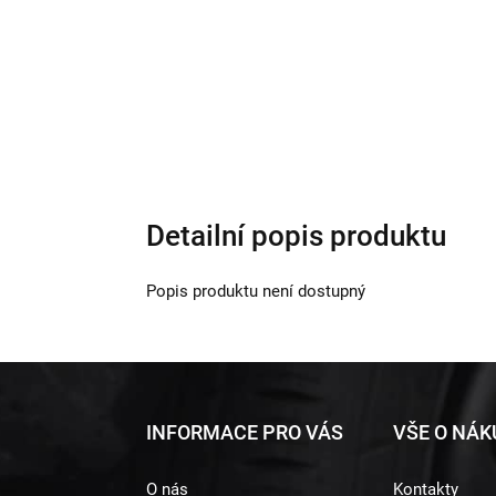
Detailní popis produktu
Popis produktu není dostupný
Z
INFORMACE PRO VÁS
VŠE O NÁ
á
O nás
Kontakty