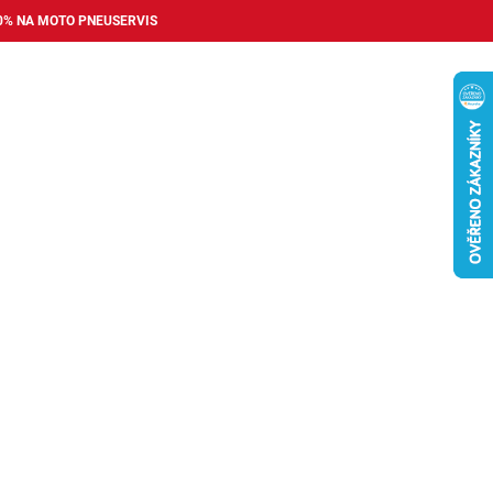
0% NA MOTO PNEUSERVIS
Nákupní
košík
příslušenství
Pneuservis
Bazar
Auto dopl