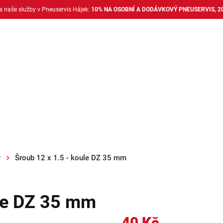
na naše služby v Pneuservis Hájek:
10% NA OSOBNÍ A DODÁVKOVÝ PNEUSERVIS, 2
Dodávkové pneu
Nákladní pneu
Alu disky + 
y
Šroub 12 x 1.5 - koule DZ 35 mm
ule DZ 35 mm
40 Kč