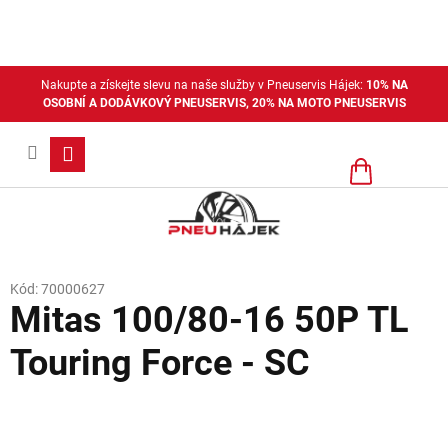
Přejít
na
obsah
Nakupte a získejte slevu na naše služby v Pneuservis Hájek:
10% NA
OSOBNÍ A DODÁVKOVÝ PNEUSERVIS, 20% NA MOTO PNEUSERVIS
Nákupní
košík
Kód:
70000627
Mitas 100/80-16 50P TL
Touring Force - SC