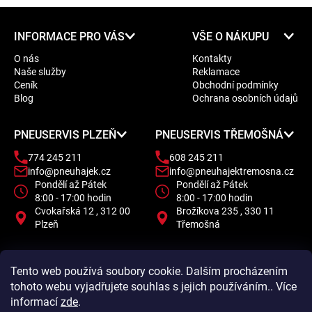
Z
INFORMACE PRO VÁS
VŠE O NÁKUPU
á
O nás
Kontakty
p
Naše služby
Reklamace
a
Ceník
Obchodní podmínky
t
Blog
Ochrana osobních údajů
í
PNEUSERVIS PLZEŇ
PNEUSERVIS TŘEMOŠNÁ
774 245 211
608 245 211
info@pneuhajek.cz
info@pneuhajektremosna.cz
Pondělí až Pátek
Pondělí až Pátek
8:00 - 17:00 hodin
8:00 - 17:00 hodin
Cvokařská 12 , 312 00
Brožíkova 235 , 330 11
Plzeň
Třemošná
Tento web používá soubory cookie. Dalším procházením
tohoto webu vyjadřujete souhlas s jejich používáním.. Více
informací
zde
.