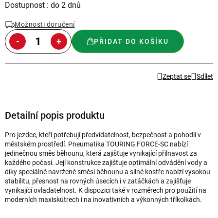
Měrná
Dostupnost : do 2 dnů
cena:
Možnosti doručení
PŘIDAT DO KOŠÍKU
Zeptat se
Sdílet
Detailní popis produktu
Pro jezdce, kteří potřebují předvídatelnost, bezpečnost a pohodlí v
městském prostředí. Pneumatika TOURING FORCE-SC nabízí
jedinečnou směs běhounu, která zajišťuje vynikající přilnavost za
každého počasí. Její konstrukce zajišťuje optimální odvádění vody a
díky speciálně navržené směsi běhounu a silné kostře nabízí vysokou
stabilitu, přesnost na rovných úsecích i v zatáčkách a zajišťuje
vynikající ovladatelnost. K dispozici také v rozměrech pro použití na
moderních maxiskútrech i na inovativních a výkonných tříkolkách.