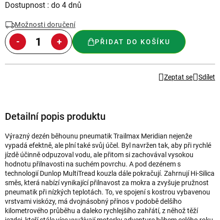
Měrná
Dostupnost : do 4 dnů
cena:
Možnosti doručení
PŘIDAT DO KOŠÍKU
Zeptat se
Sdílet
Detailní popis produktu
Výrazný dezén běhounu pneumatik Trailmax Meridian nejenže
vypadá efektně, ale plní také svůj účel. Byl navržen tak, aby při rychlé
jízdě účinně odpuzoval vodu, ale přitom si zachovával vysokou
hodnotu přilnavosti na suchém povrchu. A pod dezénem s
technologií Dunlop MultiTread kouzla dále pokračují. Zahrnují Hi-Silica
směs, která nabízí vynikající přilnavost za mokra a zvyšuje pružnost
pneumatik při nízkých teplotách. To, ve spojení s kostrou vybavenou
vrstvami viskózy, má dvojnásobný přínos v podobě delšího
kilometrového průběhu a daleko rychlejšího zahřátí, z něhož těží