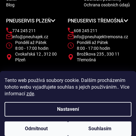
t
Blog
Ochrana osobních údajů
í
PNEUSERVIS PLZEŇ
PNEUSERVIS TŘEMOŠNÁ
774 245 211
608 245 211
info@pneuhajek.cz
info@pneuhajektremosna.cz
Pondělí až Pátek
Pondělí až Pátek
8:00 - 17:00 hodin
8:00 - 17:00 hodin
Cvokařská 12 , 312 00
Brožíkova 235 , 330 11
Plzeň
Třemošná
Tento web používá soubory cookie. Dalším procházením
tohoto webu vyjadřujete souhlas s jejich používáním.. Více
informací
zde
.
Nastavení
Odmítnout
Souhlasím
Vytvořil Shoptet
Copyright 2026
Pneu Hájek
. Všechna práva vyhrazena.