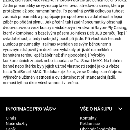
jezdci, kteří stále více využívají motorky adventure během celého roku.
Zadní pneumatiky se vyznačují také novou středovou směsí, která je
protažena až pod ramenní směs. To pomáhá zvýšit celkovou tuhost
zadních pneumatik a propůjčuje jim sportovní ovladatelnost a lepší
záběr po přidání plynu. Jak přední, tak i zadní pneumatiky obsahují
dvouvrstvovou verzi kostry s viskózovými vrstvami Rayon-Ply Casing,
které v kombinaci s bezešvým pásem Jointless Belt JLB zaručují lepší
ovladatelnost, a tedy i sebejistý pocit při jízdě. Při vlastních testech
Dunlopu pneumatiky Trailmax Meridian se svým běhounem s
výrazným drápovitým dezénem vykázaly při jízdě na měkkém
bahnitém terénu lepší záběr než tři nejpodobnější výrobky
konkurenčních značek nebo i současné TrailSmart MAX. Na tuhém
bahně nebo štěrku byly jejich užitné vlastnosti stejné jako u vítěze
testů TrailSmart MAX. To dokazuje, že to, že se Dunlop zaměřuje na
výjimečné užitné vlastnosti a ovladatelnost při standardní jízdě,
nemusí být na úkor všestrannosti v terénu.
Z
INFORMACE PRO VÁS
VŠE O NÁKUPU
á
O nás
Kontakty
p
Naše služby
Reklamace
a
Ceník
Obchodní podmínky