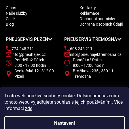
á
O nás
Kontakty
p
Naše služby
Reklamace
a
Ceník
Obchodní podmínky
t
Blog
Ochrana osobních údajů
í
PNEUSERVIS PLZEŇ
PNEUSERVIS TŘEMOŠNÁ
774 245 211
608 245 211
info@pneuhajek.cz
info@pneuhajektremosna.cz
Pondělí až Pátek
Pondělí až Pátek
8:00 - 17:00 hodin
8:00 - 17:00 hodin
Cvokařská 12 , 312 00
Brožíkova 235 , 330 11
Plzeň
Třemošná
Tento web používá soubory cookie. Dalším procházením
tohoto webu vyjadřujete souhlas s jejich používáním.. Více
informací
zde
.
Nastavení