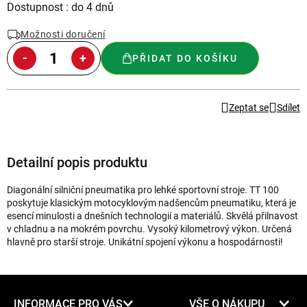
Měrná
Dostupnost : do 4 dnů
cena:
Možnosti doručení
PŘIDAT DO KOŠÍKU
Zeptat se
Sdílet
Detailní popis produktu
Diagonální silniční pneumatika pro lehké sportovní stroje. TT 100
poskytuje klasickým motocyklovým nadšencům pneumatiku, která je
esencí minulosti a dnešních technologií a materiálů. Skvělá přilnavost
v chladnu a na mokrém povrchu. Vysoký kilometrový výkon. Určená
hlavně pro starší stroje. Unikátní spojení výkonu a hospodárnosti!
Z
INFORMACE PRO VÁS
VŠE O NÁKUPU