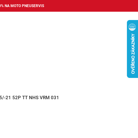
0% NA MOTO PNEUSERVIS
Nákupní
košík
příslušenství
Pneuservis
Bazar
Auto dopl
75/-21 52P TT NHS VRM 031