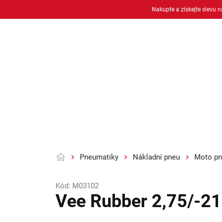
Přejít
Nakupte a získejte slevu 
na
obsah
Osobní pneu
Moto pneu + duše
Pneumatiky
Nákladní pneu
Moto pn
Domů
Kód:
M03102
Vee Rubber 2,75/-2