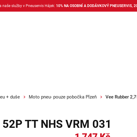
na naše služby v Pneuservis Hájek:
10% NA OSOBNÍ A DODÁVKOVÝ PNEUSERVIS, 2
Dodávkové pneu
Nákladní pneu
Alu disky + 
eu + duše
Moto pneu- pouze pobočka Plzeň
Vee Rubber 2,
1 52P TT NHS VRM 031
1 747 Kč