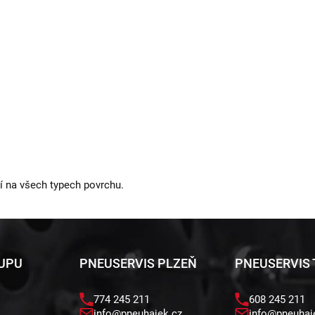
í na všech typech povrchu.
KUPU
PNEUSERVIS PLZEŇ
PNEUSERVIS
774 245 211
608 245 211
info@pneuhajek.cz
info@pneuhaj