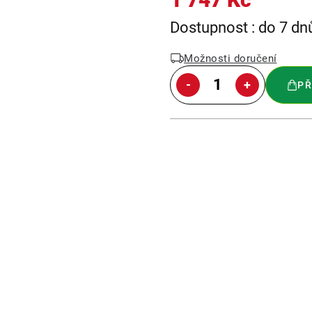
Měrná
Dostupnost : do 7 dn
cena:
Možnosti doručení
PŘ