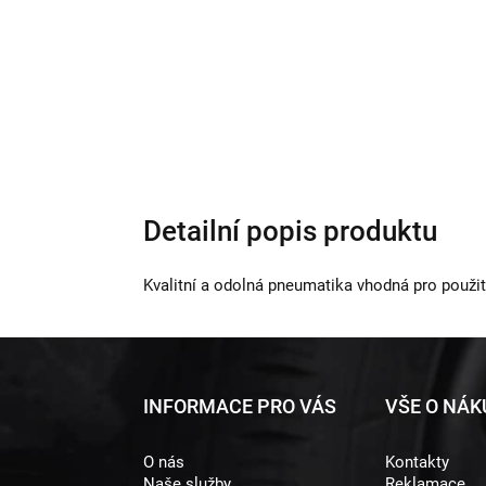
Detailní popis produktu
Kvalitní a odolná pneumatika vhodná pro použit
Z
INFORMACE PRO VÁS
VŠE O NÁ
á
O nás
Kontakty
p
Naše služby
Reklamace