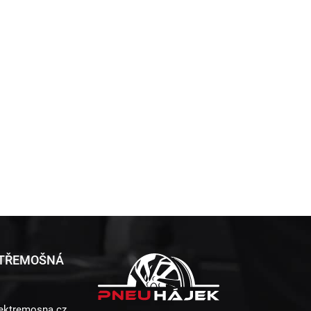
 TŘEMOŠNÁ
ektremosna.cz