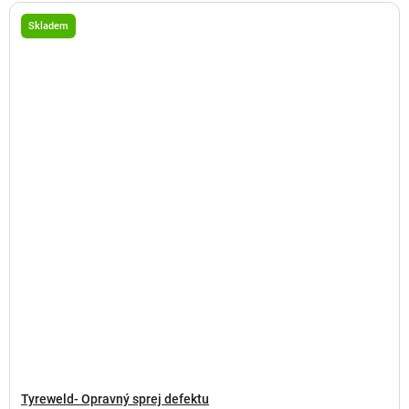
Skladem
Tyreweld- Opravný sprej defektu