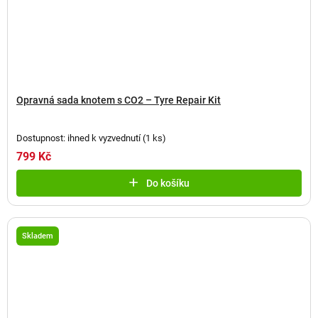
Opravná sada knotem s CO2 – Tyre Repair Kit
Dostupnost: ihned k vyzvednutí
(
1 ks
)
799 Kč
Do košíku
Skladem