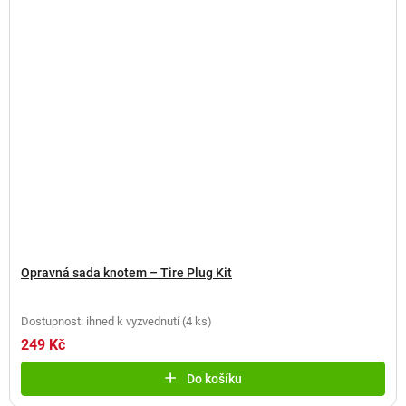
Opravná sada knotem – Tire Plug Kit
Dostupnost: ihned k vyzvednutí
(
4 ks
)
249 Kč
Do košíku