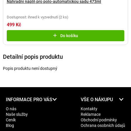
Náhradní náplň pro polo-automatickou sadu 473ml
Dostupnost: ihned k vyzvednutí
(
2 ks
)
499 Kč
Do košíku
Detailní popis produktu
Popis produktu není dostupný
Z
INFORMACE PRO VÁS
VŠE O NÁKUPU
á
O nás
Kontakty
p
Naše služby
Reklamace
a
Ceník
Obchodní podmínky
t
Blog
Ochrana osobních údajů