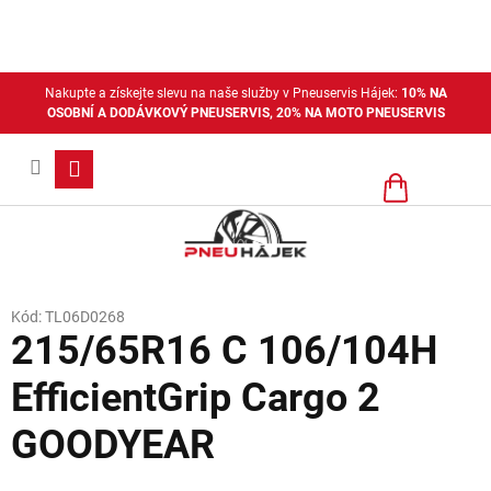
Přejít
na
obsah
Nakupte a získejte slevu na naše služby v Pneuservis Hájek:
10% NA
OSOBNÍ A DODÁVKOVÝ PNEUSERVIS, 20% NA MOTO PNEUSERVIS
Nákupní
košík
Kód:
TL06D0268
215/65R16 C 106/104H
EfficientGrip Cargo 2
GOODYEAR