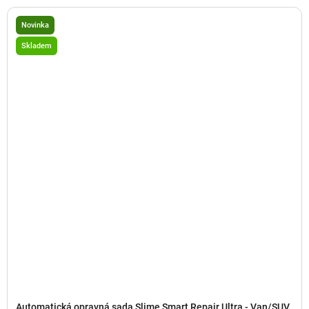
Novinka
Skladem
Automatická opravná sada Slime Smart Repair Ultra - Van/SUV