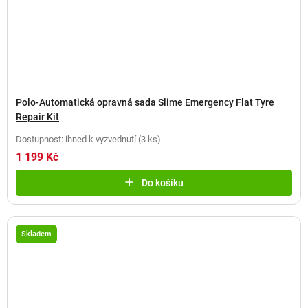
Polo-Automatická opravná sada Slime Emergency Flat Tyre
Repair Kit
Dostupnost: ihned k vyzvednutí
(
3 ks
)
1 199 Kč
Do košíku
Skladem