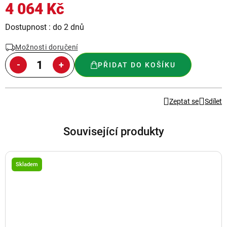
4 064 Kč
Měrná
Dostupnost : do 2 dnů
cena:
Možnosti doručení
PŘIDAT DO KOŠÍKU
Zeptat se
Sdílet
Související produkty
Skladem