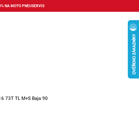
0% NA MOTO PNEUSERVIS
Nákupní
košík
příslušenství
Pneuservis
Bazar
Auto dopl
16 73T TL M+S Baja 90