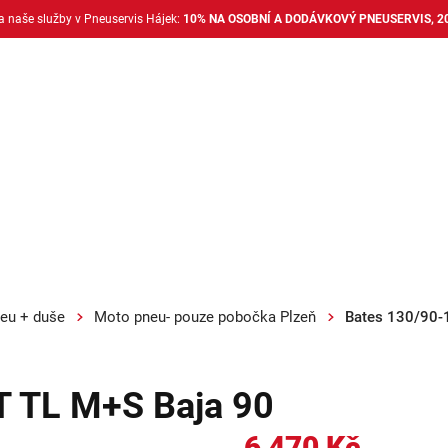
na naše služby v Pneuservis Hájek:
10% NA OSOBNÍ A DODÁVKOVÝ PNEUSERVIS, 2
Dodávkové pneu
Nákladní pneu
Alu disky + 
eu + duše
Moto pneu- pouze pobočka Plzeň
Bates 130/90-
T TL M+S Baja 90
6 470 Kč