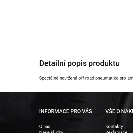
Detailní popis produktu
Speciálně navržená off-road pneumatika pro am
Z
INFORMACE PRO VÁS
VŠE O NÁ
á
O nás
Kontakty
p
Naše služby
Reklamace