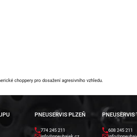
erické choppery pro dosažení agresivního vzhledu.
KUPU
PNEUSERVIS PLZEŇ
PNEUSERVIS
774 245 211
608 245 211
info@pneuhajek.cz
info@pneuhaj