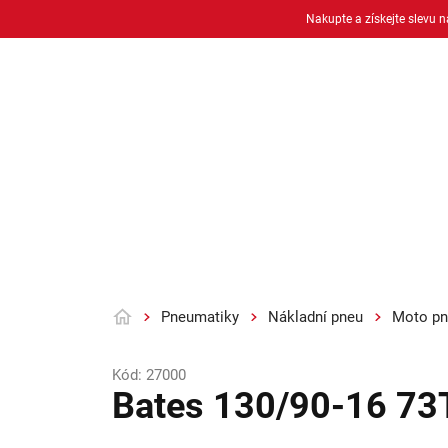
Přejít
Nakupte a získejte slevu 
na
obsah
Osobní pneu
Moto pneu + duše
Pneumatiky
Nákladní pneu
Moto pn
Domů
Kód:
27000
Bates 130/90-16 73