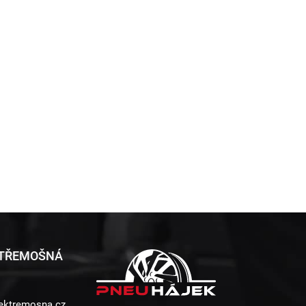
 TŘEMOŠNÁ
ektremosna.cz