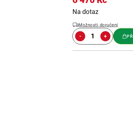
Měrná
Na dotaz
cena:
Možnosti doručení
PŘ