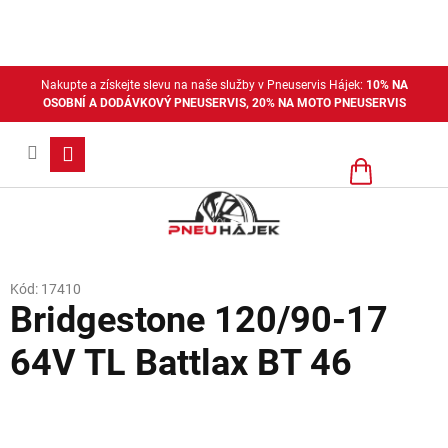
Přejít
na
obsah
Nakupte a získejte slevu na naše služby v Pneuservis Hájek:
10% NA
OSOBNÍ A DODÁVKOVÝ PNEUSERVIS, 20% NA MOTO PNEUSERVIS
Nákupní
košík
Kód:
17410
Bridgestone 120/90-17
64V TL Battlax BT 46