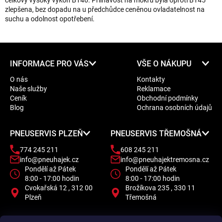
celkový vysoký výkon BT46. Přilnavost na mokru byla oproti BT45
zlepšena, bez dopadu na u předchůdce ceněnou ovladatelnost na
suchu a odolnost opotřebení.
Z
INFORMACE PRO VÁS
VŠE O NÁKUPU
á
O nás
Kontakty
p
Naše služby
Reklamace
a
Ceník
Obchodní podmínky
t
Blog
Ochrana osobních údajů
í
PNEUSERVIS PLZEŇ
PNEUSERVIS TŘEMOŠNÁ
774 245 211
608 245 211
info@pneuhajek.cz
info@pneuhajektremosna.cz
Pondělí až Pátek
Pondělí až Pátek
8:00 - 17:00 hodin
8:00 - 17:00 hodin
Cvokařská 12 , 312 00
Brožíkova 235 , 330 11
Plzeň
Třemošná