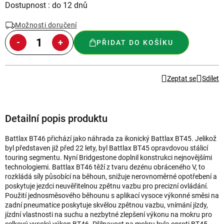
Měrná
Dostupnost : do 12 dnů
cena:
Možnosti doručení
PŘIDAT DO KOŠÍKU
Zeptat se
Sdílet
Detailní popis produktu
Battlax BT46 přichází jako náhrada za ikonický Battlax BT45. Jelikož
byl představen již před 22 lety, byl Battlax BT45 opravdovou stálicí
touring segmentu. Nyní Bridgestone doplnil konstrukci nejnovějšími
technologiemi. Battlax BT46 těží z tvaru dezénu obráceného V, to
rozkládá síly působící na běhoun, snižuje nerovnoměrné opotřebení a
poskytuje jezdci neuvěřitelnou zpětnu vazbu pro precizní ovládání.
Použití jednosměsového běhounu s aplikací vysoce výkonné směsi na
zadní pneumatice poskytuje skvělou zpětnou vazbu, vnímání jízdy,
jízdní vlastnosti na suchu a nezbytné zlepšení výkonu na mokru pro