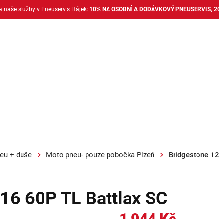
na naše služby v Pneuservis Hájek:
10% NA OSOBNÍ A DODÁVKOVÝ PNEUSERVIS, 2
Dodávkové pneu
Nákladní pneu
Alu disky + 
eu + duše
Moto pneu- pouze pobočka Plzeň
Bridgestone 12
16 60P TL Battlax SC
1 944 Kč