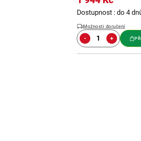
Měrná
Dostupnost : do 4 dn
cena:
Možnosti doručení
PŘ