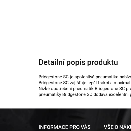
Detailní popis produktu
Bridgestone SC je spolehlivá pneumatika nabíze
Bridgestone SC zajišťuje lepší trakci a maxima
Nízké opotřebení pneumatik Bridgestone SC pro
pneumatiky Bridgestone SC dodává excelentní p
Z
INFORMACE PRO VÁS
VŠE O NÁ