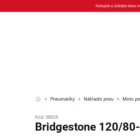
Přejít
Nakupte a získejte slevu 
na
obsah
Osobní pneu
Moto pneu + duše
Pneumatiky
Nákladní pneu
Moto pn
Domů
Kód:
08028
Bridgestone 120/80-