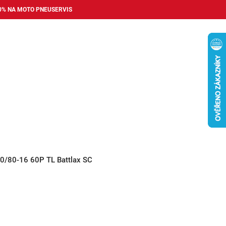
0% NA MOTO PNEUSERVIS
Nákupní
košík
příslušenství
Pneuservis
Bazar
Auto dopl
0/80-16 60P TL Battlax SC