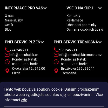
Z
INFORMACE PRO VÁS
VŠE O NÁKUPU
á
O nás
Kontakty
p
Naše služby
Reklamace
a
Ceník
Obchodní podmínky
t
Blog
Ochrana osobních údajů
í
PNEUSERVIS PLZEŇ
PNEUSERVIS TŘEMOŠNÁ
774 245 211
608 245 211
info@pneuhajek.cz
info@pneuhajektremosna.cz
Pondělí až Pátek
Pondělí až Pátek
8:00 - 17:00 hodin
8:00 - 17:00 hodin
Cvokařská 12 , 312 00
Brožíkova 235 , 330 11
Plzeň
Třemošná
Tento web používá soubory cookie. Dalším procházením
tohoto webu vyjadřujete souhlas s jejich používáním.. Více
informací
zde
.