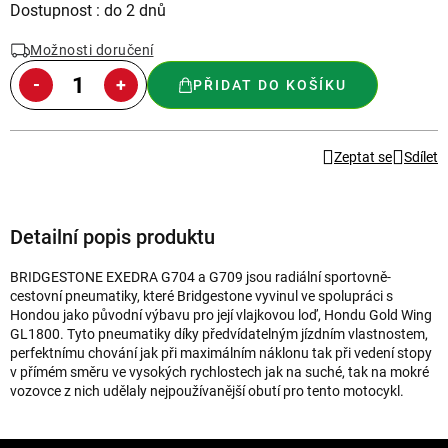
Měrná
Dostupnost : do 2 dnů
cena:
Možnosti doručení
PŘIDAT DO KOŠÍKU
Zeptat se
Sdílet
Detailní popis produktu
BRIDGESTONE EXEDRA G704 a G709 jsou radiální sportovně-
cestovní pneumatiky, které Bridgestone vyvinul ve spolupráci s
Hondou jako původní výbavu pro její vlajkovou loď, Hondu Gold Wing
GL1800. Tyto pneumatiky díky předvídatelným jízdním vlastnostem,
perfektnímu chování jak při maximálním náklonu tak při vedení stopy
v přímém směru ve vysokých rychlostech jak na suché, tak na mokré
vozovce z nich udělaly nejpoužívanější obutí pro tento motocykl.