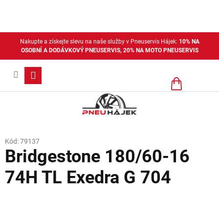
Přejít
na
obsah
Nakupte a získejte slevu na naše služby v Pneuservis Hájek:
10% NA
OSOBNÍ A DODÁVKOVÝ PNEUSERVIS, 20% NA MOTO PNEUSERVIS
Nákupní
košík
Kód:
79137
Bridgestone 180/60-16
74H TL Exedra G 704