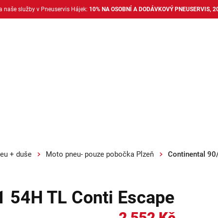
na naše služby v Pneuservis Hájek:
10% NA OSOBNÍ A DODÁVKOVÝ PNEUSERVIS, 2
Dodávkové pneu
Nákladní pneu
Alu disky + 
eu + duše
Moto pneu- pouze pobočka Plzeň
Continental 90
1 54H TL Conti Escape
2 552 Kč