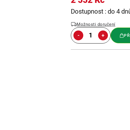
Měrná
Dostupnost : do 4 dn
cena:
Možnosti doručení
PŘ