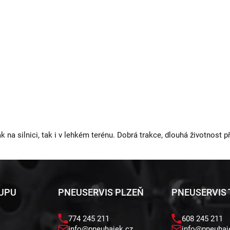
 na silnici, tak i v lehkém terénu. Dobrá trakce, dlouhá životnost př
KUPU
PNEUSERVIS PLZEŇ
PNEUSERVIS
774 245 211
608 245 211
info@pneuhajek.cz
info@pneuhaj