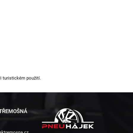
i turistickém použití.
 TŘEMOŠNÁ
ektremosna.cz