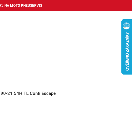
0% NA MOTO PNEUSERVIS
Nákupní
košík
příslušenství
Pneuservis
Bazar
Auto dopl
/90-21 54H TL Conti Escape