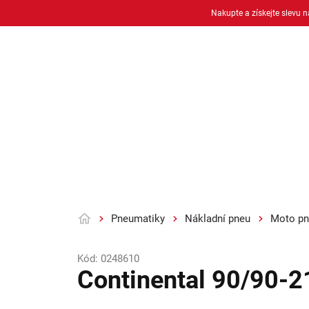
Přejít
Nakupte a získejte slevu 
na
obsah
Osobní pneu
Moto pneu + duše
Pneumatiky
Nákladní pneu
Moto pn
Domů
Kód:
0248610
Continental 90/90-2