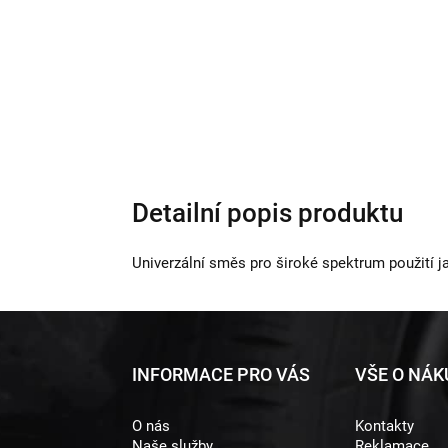
Detailní popis produktu
Univerzální směs pro široké spektrum použití jak
Z
INFORMACE PRO VÁS
VŠE O NÁ
á
O nás
Kontakty
p
Naše služby
Reklamace