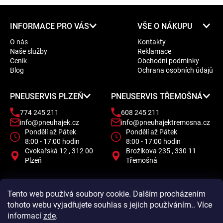
Z
INFORMACE PRO VÁS
VŠE O NÁKUPU
á
O nás
Kontakty
p
Naše služby
Reklamace
a
Ceník
Obchodní podmínky
t
Blog
Ochrana osobních údajů
í
PNEUSERVIS PLZEŇ
PNEUSERVIS TŘEMOŠNÁ
774 245 211
608 245 211
info@pneuhajek.cz
info@pneuhajektremosna.cz
Pondělí až Pátek
Pondělí až Pátek
8:00 - 17:00 hodin
8:00 - 17:00 hodin
Cvokařská 12 , 312 00
Brožíkova 235 , 330 11
Plzeň
Třemošná
Tento web používá soubory cookie. Dalším procházením
tohoto webu vyjadřujete souhlas s jejich používáním.. Více
informací
zde
.