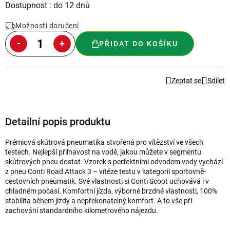
Měrná
Dostupnost : do 12 dnů
cena:
Možnosti doručení
PŘIDAT DO KOŠÍKU
Zeptat se
Sdílet
Detailní popis produktu
Prémiová skútrová pneumatika stvořená pro vítězství ve všech
testech. Nejlepší přilnavost na vodě, jakou můžete v segmentu
skútrových pneu dostat. Vzorek s perfektními odvodem vody vychází
z pneu Conti Road Attack 3 – vítěze testu v kategorii sportovně-
cestovních pneumatik. Své vlastnosti si Conti Scoot uchovává i v
chladném počasí. Komfortní jízda, výborné brzdné vlastnosti, 100%
stabilita během jízdy a nepřekonatelný komfort. A to vše při
zachování standardního kilometrového nájezdu.