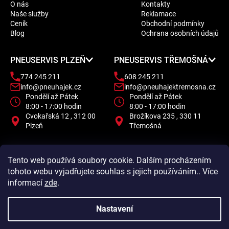
O nás
Kontakty
p
Naše služby
Reklamace
a
Ceník
Obchodní podmínky
t
Blog
Ochrana osobních údajů
í
PNEUSERVIS PLZEŇ
PNEUSERVIS TŘEMOŠNÁ
774 245 211
608 245 211
info@pneuhajek.cz
info@pneuhajektremosna.cz
Pondělí až Pátek
Pondělí až Pátek
8:00 - 17:00 hodin
8:00 - 17:00 hodin
Cvokařská 12 , 312 00
Brožíkova 235 , 330 11
Plzeň
Třemošná
Tento web používá soubory cookie. Dalším procházením
tohoto webu vyjadřujete souhlas s jejich používáním.. Více
informací
zde
.
Nastavení