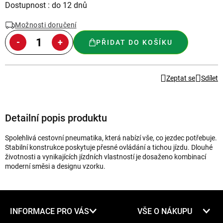
Měrná
Dostupnost : do 12 dnů
cena:
Možnosti doručení
PŘIDAT DO KOŠÍKU
Zeptat se
Sdílet
Detailní popis produktu
Spolehlivá cestovní pneumatika, která nabízí vše, co jezdec potřebuje.
Stabilní konstrukce poskytuje přesné ovládání a tichou jízdu. Dlouhé
životnosti a vynikajících jízdních vlastností je dosaženo kombinací
moderní směsi a designu vzorku.
Z
INFORMACE PRO VÁS
VŠE O NÁKUPU
á