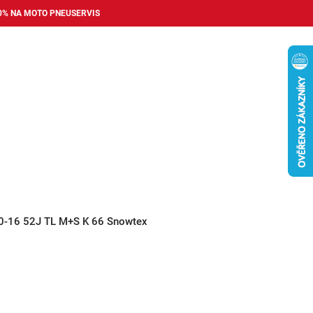
0% NA MOTO PNEUSERVIS
Nákupní
košík
příslušenství
Pneuservis
Bazar
Auto dopl
0-16 52J TL M+S K 66 Snowtex