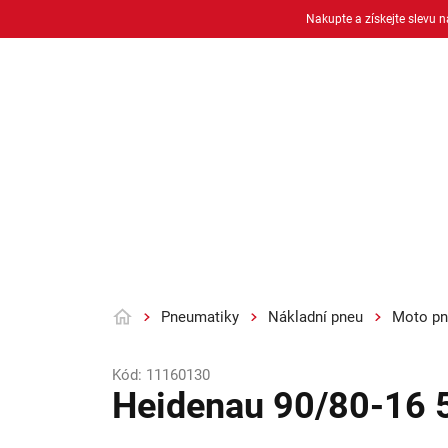
Přejít
Nakupte a získejte slevu 
na
obsah
Osobní pneu
Moto pneu + duše
Pneumatiky
Nákladní pneu
Moto pn
Domů
Kód:
11160130
Heidenau 90/80-16 