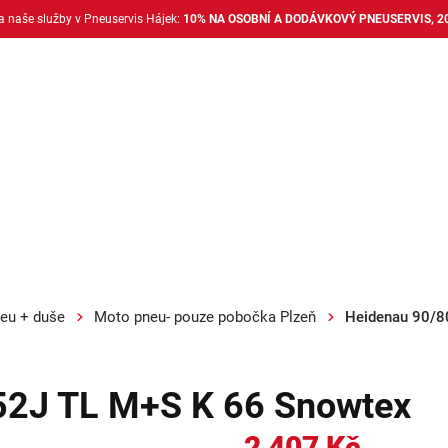
na naše služby v Pneuservis Hájek:
10% NA OSOBNÍ A DODÁVKOVÝ PNEUSERVIS, 2
Dodávkové pneu
Nákladní pneu
Alu disky + 
eu + duše
Moto pneu- pouze pobočka Plzeň
Heidenau 90/8
52J TL M+S K 66 Snowtex
2 407 Kč