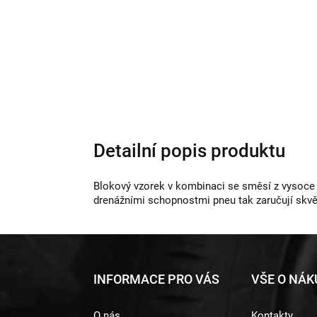
Detailní popis produktu
Blokový vzorek v kombinaci se směsí z vysoce k
drenážními schopnostmi pneu tak zaručují skvě
Z
INFORMACE PRO VÁS
VŠE O NÁ
á
O nás
Kontakty