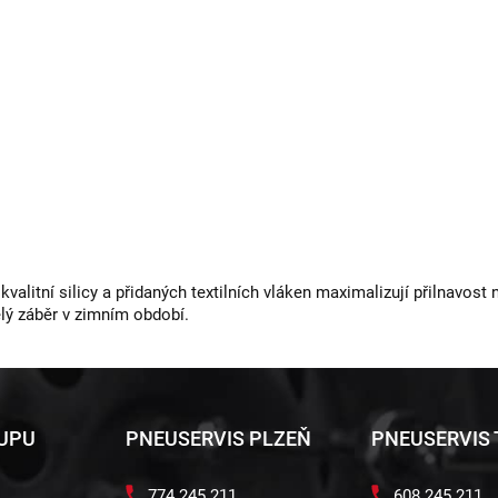
valitní silicy a přidaných textilních vláken maximalizují přilnavos
lý záběr v zimním období.
KUPU
PNEUSERVIS PLZEŇ
PNEUSERVIS
774 245 211
608 245 211