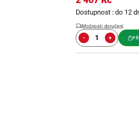
Měrná
Dostupnost : do 12 d
cena:
Možnosti doručení
PŘ