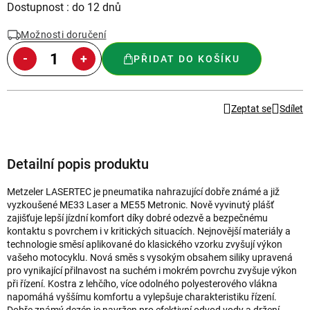
Měrná
Dostupnost : do 12 dnů
cena:
Možnosti doručení
PŘIDAT DO KOŠÍKU
Zeptat se
Sdílet
Detailní popis produktu
Metzeler LASERTEC je pneumatika nahrazující dobře známé a již
vyzkoušené ME33 Laser a ME55 Metronic. Nově vyvinutý plášť
zajišťuje lepší jízdní komfort díky dobré odezvě a bezpečnému
kontaktu s povrchem i v kritických situacích. Nejnovější materiály a
technologie směsí aplikované do klasického vzorku zvyšují výkon
vašeho motocyklu. Nová směs s vysokým obsahem siliky upravená
pro vynikající přilnavost na suchém i mokrém povrchu zvyšuje výkon
při řízení. Kostra z lehčího, více odolného polyesterového vlákna
napomáhá vyššímu komfortu a vylepšuje charakteristiku řízení.