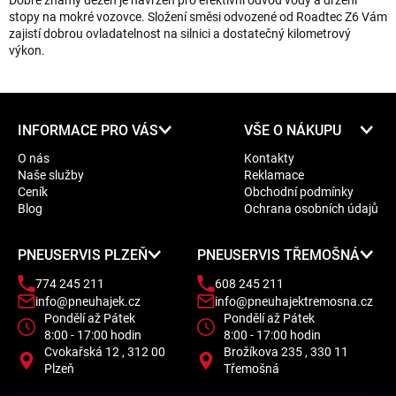
Dobře známý dezén je navržen pro efektivní odvod vody a držení
stopy na mokré vozovce. Složení směsi odvozené od Roadtec Z6 Vám
zajistí dobrou ovladatelnost na silnici a dostatečný kilometrový
výkon.
Z
INFORMACE PRO VÁS
VŠE O NÁKUPU
á
O nás
Kontakty
p
Naše služby
Reklamace
a
Ceník
Obchodní podmínky
t
Blog
Ochrana osobních údajů
í
PNEUSERVIS PLZEŇ
PNEUSERVIS TŘEMOŠNÁ
774 245 211
608 245 211
info@pneuhajek.cz
info@pneuhajektremosna.cz
Pondělí až Pátek
Pondělí až Pátek
8:00 - 17:00 hodin
8:00 - 17:00 hodin
Cvokařská 12 , 312 00
Brožíkova 235 , 330 11
Plzeň
Třemošná