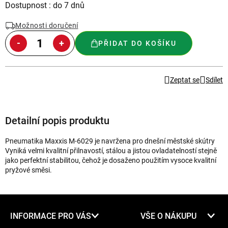
Měrná
Dostupnost : do 7 dnů
cena:
Možnosti doručení
PŘIDAT DO KOŠÍKU
Zeptat se
Sdílet
Detailní popis produktu
Pneumatika Maxxis M-6029 je navržena pro dnešní městské skútry
Vyniká velmi kvalitní přilnavostí, stálou a jistou ovladatelností stejně
jako perfektní stabilitou, čehož je dosaženo použitím vysoce kvalitní
pryžové směsi.
Z
INFORMACE PRO VÁS
VŠE O NÁKUPU
á