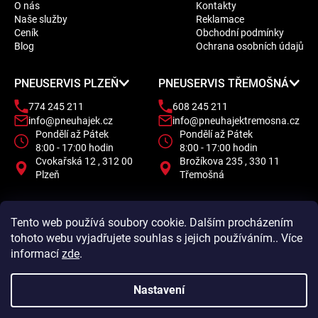
O nás
Kontakty
p
Naše služby
Reklamace
a
Ceník
Obchodní podmínky
t
Blog
Ochrana osobních údajů
í
PNEUSERVIS PLZEŇ
PNEUSERVIS TŘEMOŠNÁ
774 245 211
608 245 211
info@pneuhajek.cz
info@pneuhajektremosna.cz
Pondělí až Pátek
Pondělí až Pátek
8:00 - 17:00 hodin
8:00 - 17:00 hodin
Cvokařská 12 , 312 00
Brožíkova 235 , 330 11
Plzeň
Třemošná
Tento web používá soubory cookie. Dalším procházením
tohoto webu vyjadřujete souhlas s jejich používáním.. Více
informací
zde
.
Nastavení