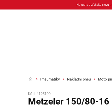
Přejít
Nakupte a získejte slevu 
na
obsah
Osobní pneu
Moto pneu + duše
Pneumatiky
Nákladní pneu
Moto pn
Domů
Kód:
4195100
Metzeler 150/80-16