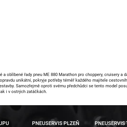
a oblíbené řady pneu ME 880 Marathon pro choppery, cruisery a da
 opravdu unikátní, pokryje potřeby téměř každého majitele cestovní
řestavby. Samozřejmě oproti svému předchůdci se tento model posu
tak i v ostrých zatáčkách.
KUPU
PNEUSERVIS PLZEŇ
PNEUSERVIS