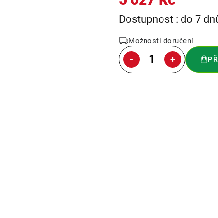
Měrná
Dostupnost : do 7 dn
cena:
Možnosti doručení
PŘ