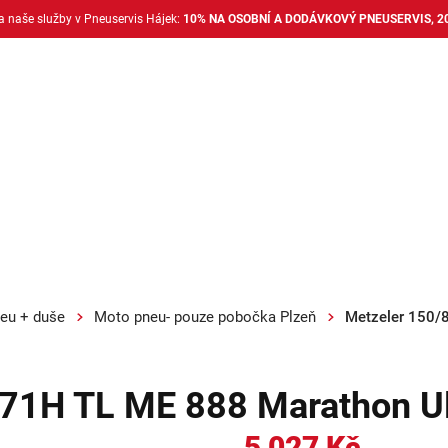
na naše služby v Pneuservis Hájek:
10% NA OSOBNÍ A DODÁVKOVÝ PNEUSERVIS, 2
Dodávkové pneu
Nákladní pneu
Alu disky + 
eu + duše
Moto pneu- pouze pobočka Plzeň
Metzeler 150/
 71H TL ME 888 Marathon Ul
5 027 Kč