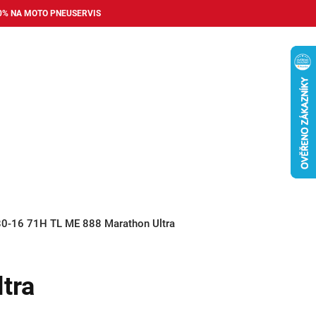
0% NA MOTO PNEUSERVIS
Nákupní
košík
příslušenství
Pneuservis
Bazar
Auto dopl
80-16 71H TL ME 888 Marathon Ultra
tra