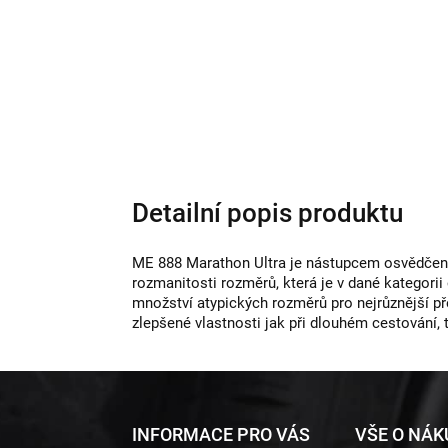
Detailní popis produktu
ME 888 Marathon Ultra je nástupcem osvědčené 
rozmanitosti rozměrů, která je v dané kategorii
množství atypických rozměrů pro nejrůznější p
zlepšené vlastnosti jak při dlouhém cestování, 
Z
INFORMACE PRO VÁS
VŠE O NÁ