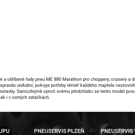
a oblíbené řady pneu ME 880 Marathon pro choppery, cruisery a da
 opravdu unikátní, pokryje potřeby téměř každého majitele cestovní
řestavby. Samozřejmě oproti svému předchůdci se tento model posu
tak i v ostrých zatáčkách.
KUPU
PNEUSERVIS PLZEŇ
PNEUSERVIS