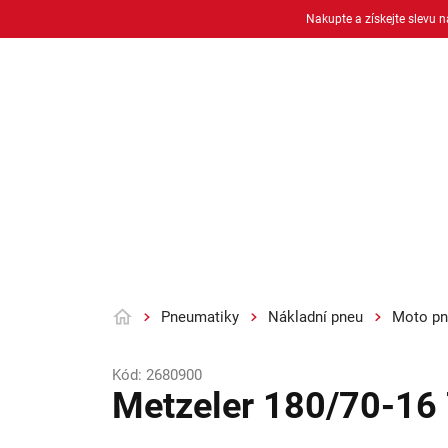
Přejít
Nakupte a získejte slevu 
na
obsah
Osobní pneu
Moto pneu + duše
Pneumatiky
Nákladní pneu
Moto pn
Domů
Kód:
2680900
Metzeler 180/70-16