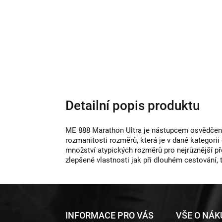
Detailní popis produktu
ME 888 Marathon Ultra je nástupcem osvědčené 
rozmanitosti rozměrů, která je v dané kategorii
množství atypických rozměrů pro nejrůznější p
zlepšené vlastnosti jak při dlouhém cestování, 
Z
INFORMACE PRO VÁS
VŠE O NÁ