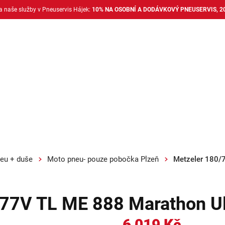
na naše služby v Pneuservis Hájek:
10% NA OSOBNÍ A DODÁVKOVÝ PNEUSERVIS, 2
Dodávkové pneu
Nákladní pneu
Alu disky + 
eu + duše
Moto pneu- pouze pobočka Plzeň
Metzeler 180/
 77V TL ME 888 Marathon Ul
6 019 Kč