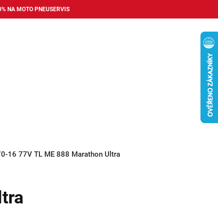
0% NA MOTO PNEUSERVIS
Nákupní
košík
příslušenství
Pneuservis
Bazar
Auto dopl
70-16 77V TL ME 888 Marathon Ultra
tra