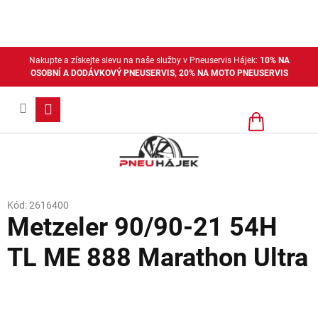
Přejít
na
obsah
Nakupte a získejte slevu na naše služby v Pneuservis Hájek:
10% NA
OSOBNÍ A DODÁVKOVÝ PNEUSERVIS, 20% NA MOTO PNEUSERVIS
Nákupní
košík
Kód:
2616400
Metzeler 90/90-21 54H
TL ME 888 Marathon Ultra