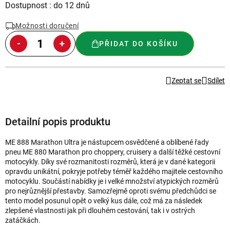
Měrná
Dostupnost : do 12 dnů
cena:
Možnosti doručení
PŘIDAT DO KOŠÍKU
Zeptat se
Sdílet
Detailní popis produktu
ME 888 Marathon Ultra je nástupcem osvědčené a oblíbené řady
pneu ME 880 Marathon pro choppery, cruisery a další těžké cestovní
motocykly. Díky své rozmanitosti rozměrů, která je v dané kategorii
opravdu unikátní, pokryje potřeby téměř každého majitele cestovního
motocyklu. Součástí nabídky je i velké množství atypických rozměrů
pro nejrůznější přestavby. Samozřejmě oproti svému předchůdci se
tento model posunul opět o velký kus dále, což má za následek
zlepšené vlastnosti jak při dlouhém cestování, tak i v ostrých
zatáčkách.