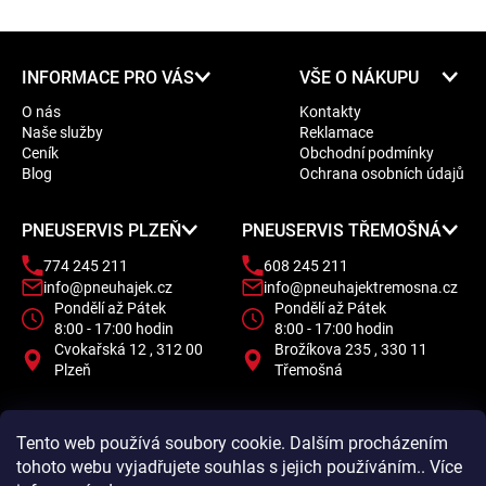
Z
INFORMACE PRO VÁS
VŠE O NÁKUPU
á
O nás
Kontakty
p
Naše služby
Reklamace
a
Ceník
Obchodní podmínky
t
Blog
Ochrana osobních údajů
í
PNEUSERVIS PLZEŇ
PNEUSERVIS TŘEMOŠNÁ
774 245 211
608 245 211
info@pneuhajek.cz
info@pneuhajektremosna.cz
Pondělí až Pátek
Pondělí až Pátek
8:00 - 17:00 hodin
8:00 - 17:00 hodin
Cvokařská 12 , 312 00
Brožíkova 235 , 330 11
Plzeň
Třemošná
Tento web používá soubory cookie. Dalším procházením
tohoto webu vyjadřujete souhlas s jejich používáním.. Více