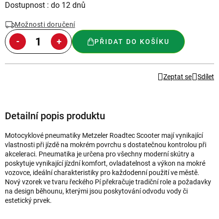
Měrná
Dostupnost : do 12 dnů
cena:
Možnosti doručení
PŘIDAT DO KOŠÍKU
Zeptat se
Sdílet
Detailní popis produktu
Motocyklové pneumatiky Metzeler Roadtec Scooter mají vynikající
vlastnosti při jízdě na mokrém povrchu s dostatečnou kontrolou při
akceleraci. Pneumatika je určena pro všechny moderní skútry a
poskytuje vynikající jízdní komfort, ovladatelnost a výkon na mokré
vozovce, ideální charakteristiky pro každodenní použití ve městě.
Nový vzorek ve tvaru řeckého Pí překračuje tradiční role a požadavky
na design běhounu, kterými jsou poskytování odvodu vody či
estetický prvek.