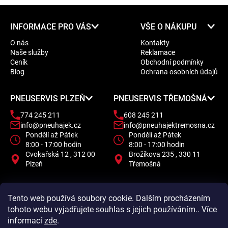
Z
INFORMACE PRO VÁS
VŠE O NÁKUPU
á
O nás
Kontakty
p
Naše služby
Reklamace
a
Ceník
Obchodní podmínky
t
Blog
Ochrana osobních údajů
í
PNEUSERVIS PLZEŇ
PNEUSERVIS TŘEMOŠNÁ
774 245 211
608 245 211
info@pneuhajek.cz
info@pneuhajektremosna.cz
Pondělí až Pátek
Pondělí až Pátek
8:00 - 17:00 hodin
8:00 - 17:00 hodin
Cvokařská 12 , 312 00
Brožíkova 235 , 330 11
Plzeň
Třemošná
Tento web používá soubory cookie. Dalším procházením
tohoto webu vyjadřujete souhlas s jejich používáním.. Více
informací
zde
.