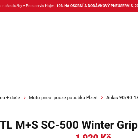
na naše služby v Pneuservis Hájek:
10% NA OSOBNÍ A DODÁVKOVÝ PNEUSERVIS, 2
Dodávkové pneu
Nákladní pneu
Alu disky + 
eu + duše
Moto pneu- pouze pobočka Plzeň
Anlas 90/90-1
TL M+S SC-500 Winter Grip
1 920 Kč