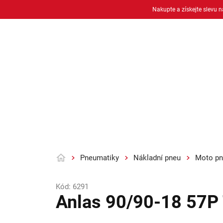
Přejít
Nakupte a získejte slevu 
na
obsah
Osobní pneu
Moto pneu + duše
Pneumatiky
Nákladní pneu
Moto pn
Domů
Kód:
6291
Anlas 90/90-18 57P 