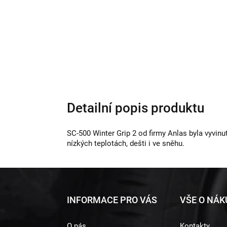
Detailní popis produktu
SC-500 Winter Grip 2 od firmy Anlas byla vyvinu
nízkých teplotách, dešti i ve sněhu.
Z
INFORMACE PRO VÁS
VŠE O NÁ
á
O nás
Kontakty