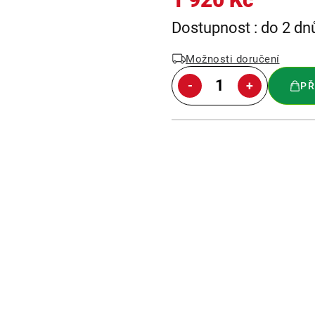
Měrná
Dostupnost : do 2 dn
cena:
Možnosti doručení
PŘ