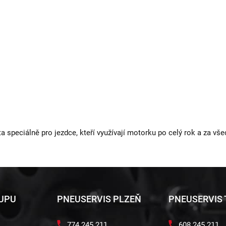
ta speciálně pro jezdce, kteří využívají motorku po celý rok a za vš
KUPU
PNEUSERVIS PLZEŇ
PNEUSERVIS
774 245 211
608 245 211