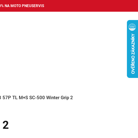
0% NA MOTO PNEUSERVIS
Nákupní
košík
příslušenství
Pneuservis
Bazar
Auto dopl
8 57P TL M+S SC-500 Winter Grip 2
 2