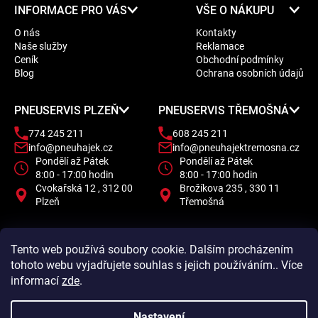
Z
INFORMACE PRO VÁS
VŠE O NÁKUPU
á
O nás
Kontakty
p
Naše služby
Reklamace
a
Ceník
Obchodní podmínky
t
Blog
Ochrana osobních údajů
í
PNEUSERVIS PLZEŇ
PNEUSERVIS TŘEMOŠNÁ
774 245 211
608 245 211
info@pneuhajek.cz
info@pneuhajektremosna.cz
Pondělí až Pátek
Pondělí až Pátek
8:00 - 17:00 hodin
8:00 - 17:00 hodin
Cvokařská 12 , 312 00
Brožíkova 235 , 330 11
Plzeň
Třemošná
Tento web používá soubory cookie. Dalším procházením
tohoto webu vyjadřujete souhlas s jejich používáním.. Více
informací
zde
.
Nastavení