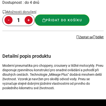
Měrná
Dostupnost : do 4 dnů
cena:
Možnosti doručení
PŘIDAT DO KOŠÍKU
Zeptat se
Sdílet
Detailní popis produktu
Moderní pneumatika pro choppery, crouisery a těžké motocykly. Pneu
disponuje zpevněnou konstrukcí pro snadné ovládání a pohodlí při
dlouhých cestách. Technologie „Mileage Plus“ dodává mnohem delší
životnost. Vzorek je navržen pro skvělý odvod vody. Pneu se
vyznačuje stejně dobrými jízdními vlastnostmi od prvního do
posledního kilometru své životnosti.