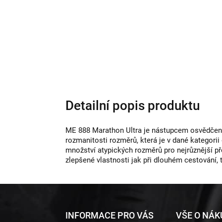
Detailní popis produktu
ME 888 Marathon Ultra je nástupcem osvědčené 
rozmanitosti rozměrů, která je v dané kategorii
množství atypických rozměrů pro nejrůznější p
zlepšené vlastnosti jak při dlouhém cestování, 
Z
INFORMACE PRO VÁS
VŠE O NÁ