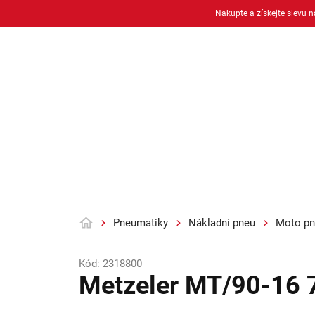
Přejít
Nakupte a získejte slevu 
na
obsah
Osobní pneu
Moto pneu + duše
Pneumatiky
Nákladní pneu
Moto pn
Domů
Kód:
2318800
Metzeler MT/90-16 