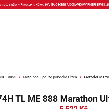
na naše služby v Pneuservis Hájek:
10% NA OSOBNÍ A DODÁVKOVÝ PNEUSERVIS, 2
Dodávkové pneu
Nákladní pneu
Alu disky + 
eu + duše
Moto pneu- pouze pobočka Plzeň
Metzeler MT/9
74H TL ME 888 Marathon Ul
5 522 Kč