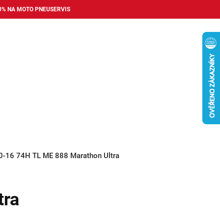
0% NA MOTO PNEUSERVIS
Nákupní
košík
příslušenství
Pneuservis
Bazar
Auto dopl
0-16 74H TL ME 888 Marathon Ultra
tra