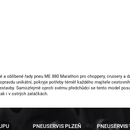
a oblíbené řady pneu ME 880 Marathon pro choppery, cruisery a da
 opravdu unikátní, pokryje potřeby téměř každého majitele cestovní
řestavby. Samozřejmě oproti svému předchůdci se tento model posu
tak i v ostrých zatáčkách.
KUPU
PNEUSERVIS PLZEŇ
PNEUSERVIS