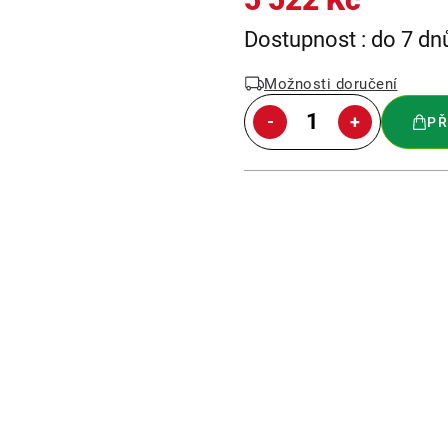
Měrná
Dostupnost : do 7 dn
cena:
Možnosti doručení
PŘ